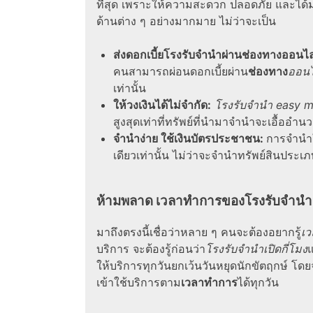
ที่สุด เพราะให้ความสะดวก ปลอดภัย และได้
ด้านต่าง ๆ อย่างมากมาย ไม่ว่าจะเป็น
ส่ง
ดอกเบี้ยโรงรับจำนำ
ผ่านช่องทาง
ออนไล
คนสามารถผ่อนดอกเบี้ยผ่าน
ช่องทาง
ออนไ
เท่านั้น
ให้วงเงินได้ไม่จำกัด:
โรงรับจํานํา easy 
สูงสุดเท่าที่ทรัพย์ที่นำมาจำนำจะเอื้ออำนวย
จำนำง่าย ใช้เงินบัตรประชาชน:
การจำนำใ
เดียวเท่านั้น ไม่ว่าจะจำนำทรัพย์สินประ
ห้ามพลาด เวลาทำการของ
โรงรับจําน
มาถึงตรงนี้เชื่อว่าหลาย ๆ คนจะต้องอยากรู้
เ
บริการ จะต้องรู้ก่อนว่า
โรงรับจํานําเปิดกี่โมง
ให้บริการทุกวันยกเว้นวันหยุดนักขัตฤกษ์ โดย
เข้าใช้บริการตาม
เวลาทำการ
ได้ทุกวัน