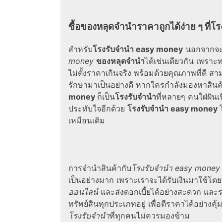
ซื้อของหลุดจำนำราคาถูกได้ง่าย ๆ ที่
โร
สำหรับ
โรงรับจํานํา easy money
นอกจากจะมี
money
ของหลุดจํานํา
ได้เช่นเดียวกัน เพราะ
ไม่ตั้งราคาเกินจริง พร้อมด้วยคุณภาพที่ดี
รักษามาเป็นอย่างดี หากใครกำลังมองหาสินค้
money
ก็เป็น
โรงรับจำนำ
ที่หลายๆ คนใฝ่ฝันเน
ประทับใจอีกด้วย
โรงรับจํานํา easy money
เหมือนเดิม
การจำนำสินค้ากับ
โรงรับจํานํา easy money
เป็นอย่างมาก เพราะเราจะได้รับเงินมาใช้โดยท
ออนไลน์
และส่ง
ดอกเบี้ย
ได้อย่างสะดวก และร
ทรัพย์สินทุกประเภทอยู่ เพื่อตีราคาได้อย่างคุ้
โรงรับจำนำ
ที่ทุกคนไม่ควรมองข้าม