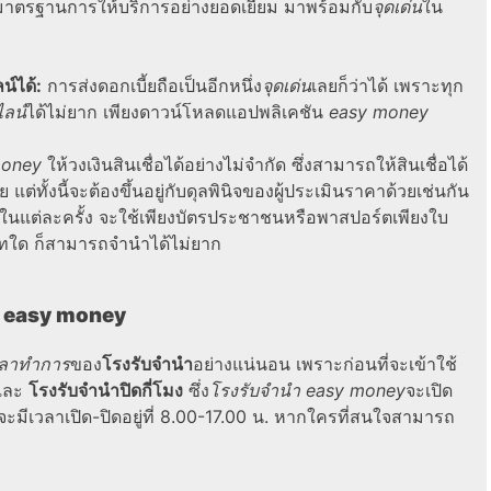
มาตรฐานการให้บริการอย่างยอดเยี่ยม มาพร้อมกับ
จุดเด่น
ใน
น์
ได้:
การส่ง
ดอกเบี้ย
ถือเป็นอีกหนึ่ง
จุดเด่น
เลยก็ว่าได้ เพราะทุก
ลน์
ได้ไม่ยาก เพียงดาวน์โหลดแอปพลิเคชัน
easy money
money
ให้วงเงินสินเชื่อได้อย่างไม่จำกัด ซึ่งสามารถให้สินเชื่อได้
 แต่ทั้งนี้จะต้องขึ้นอยู่กับดุลพินิจของผู้ประเมินราคาด้วยเช่นกัน
นแต่ละครั้ง จะใช้เพียงบัตรประชาชนหรือพาสปอร์ตเพียงใบ
เภทใด ก็สามารถจำนำได้ไม่ยาก
ํา easy money
วลาทำการ
ของ
โรงรับจำนำ
อย่างแน่นอน เพราะก่อนที่จะเข้าใช้
และ
โรงรับจํานําปิดกี่โมง
ซึ่ง
โรงรับจำนำ
easy money
จะเปิด
จะมีเวลาเปิด-ปิดอยู่ที่ 8.00-17.00 น. หากใครที่สนใจสามารถ