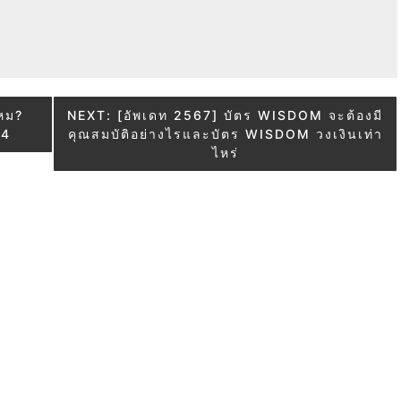
ไหม?
NEXT:
[อัพเดท 2567] บัตร WISDOM จะต้องมี
24
คุณสมบัติอย่างไรและบัตร WISDOM วงเงินเท่า
ไหร่