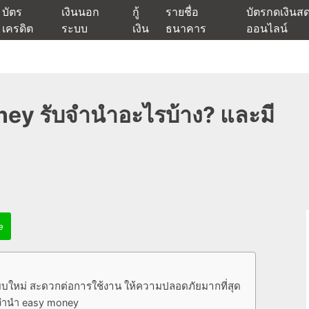
บัตร
เงินนอก
กู้
รายชื่อ
บัตรกดเงินส
เครดิต
ระบบ
เงิน
ธนาคาร
ออนไลน์
นเชื่ออนุมัติง่าย หรือจากบัตรกดเงินสด พร้อมรีไฟแนนซ์วันนี้
แหล่งเงินด่วนรับสินเชื่อพร้อมบ
ney รับจำนำอะไรบ้าง? และมี
e
บบใหม่ สะดวกต่อการใช้งาน ให้ความปลอดภัยมากที่สุด
จํานํา easy money