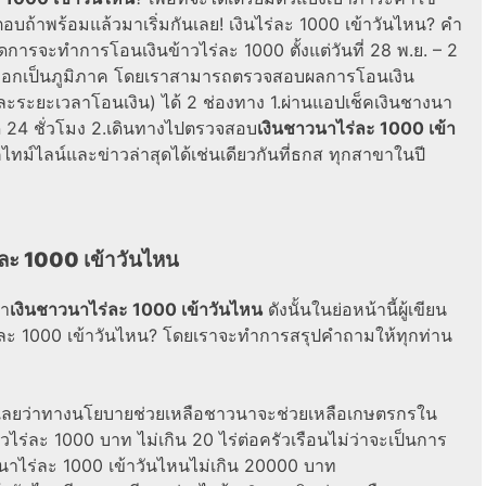
ตอบถ้าพร้อมแล้วมาเริ่มกันเลย! เงินไร่ละ 1000 เข้าวันไหน? คำ
รจะทำการโอนเงินข้าวไร่ละ 1000 ตั้งแต่วันที่ 28 พ.ย. – 2
งออกเป็นภูมิภาค โดยเราสามารถตรวจสอบผลการโอนเงิน
ะระยะเวลาโอนเงิน) ได้ 2 ช่องทาง 1.ผ่านแอปเช็คเงินชางนา
อด 24 ชั่วโมง 2.เดินทางไปตรวจสอบ
เงินชาวนาไร่ละ 1000 เข้า
ม์ไลน์และข่าวล่าสุดได้เช่นเดียวกันที่ธกส ทุกสาขาในปี
่ละ 1000 เข้าวันไหน
่า
เงินชาวนาไร่ละ 1000 เข้าวันไหน
ดังนั้นในย่อหน้านี้ผู้เขียน
ไร่ละ 1000 เข้าวันไหน? โดยเราจะทำการสรุปคำถามให้ทุกท่าน
กเลยว่าทางนโยบายช่วยเหลือชาวนาจะช่วยเหลือเกษตรกรใน
ไร่ละ 1000 บาท ไม่เกิน 20 ไร่ต่อครัวเรือนไม่ว่าจะเป็นการ
ชาวนาไร่ละ 1000 เข้าวันไหนไม่เกิน 20000 บาท