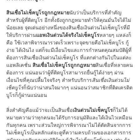
สินเชื่อไม่เช็คบูโรถูกกฎหมาย
นับว่าเป็นบริการที่สำคัญ
สำหรับผู้ที่ติดบูโร อีกทั้งยังถูกกฎหมายทำให้คุณมั่นใจได้ไม่
น้อยเลย จุดเด่นอย่างหนึ่งของ
สินเชื่อเงินด่วนไม่เช็คบูโร
ที่มี
ให้บริการผ่าน
แอพเงินด่วนได้จริงไม่เช็คบูโร
หลายๆ แหล่งก็
คือ ใช้เวลาพิจารณารวดเร็วเพราะจุดขายคือ
ไม่
เช็คบูโร
กู้
ง่าย
ได้เงินไง
แต่ก็จะมี
เงื่อนไข
และการกำหนด
คุณสมบัติ
ผู้ที่
ต้องการ
สินเชื่อเงินด่วนไม่เช็คบูโร
ที่แตกต่างกันไปในแต่ละ
แอพลิเคชั่น
สินเชื่อไม่เช็คบูโรถูกกฎหมาย
สินเชื่อที่หลายคน
ต้องการ แน่นอนว่าผู้ที่ติดบูโรสามารถยื่นกู้ได้ง่ายๆ ผ่าน
เงื่อนไขที่คุณปลื้มใจจริงๆ สำหรับบริการ
สินเชื่อเงินด่วนไม่
เช็คบูโร
ก็นับว่าน่าสนใจมากๆ แน่นอนว่าสมาชิกที่ติดเครดิต
บูโรก็กู้ผ่านแน่นอน
สิ่งสำคัญคือแม้ว่าจะเป็น
สินเชื่อ
เงินด่วนไม่เช็คบูโร
ก็ไม่ได้
หมายความว่าทุกคนจะได้รับการอนุมัติและ
ได้เงินไว
เหมือน
กันทุกคน เพราะส่วนใหญ่การพิจารณาไม่ได้ตัดสินจากการ
ไม่เช็คบูโร
เป็นหลักแต่จะดูที่ความครบถ้วนของเอกสารการ