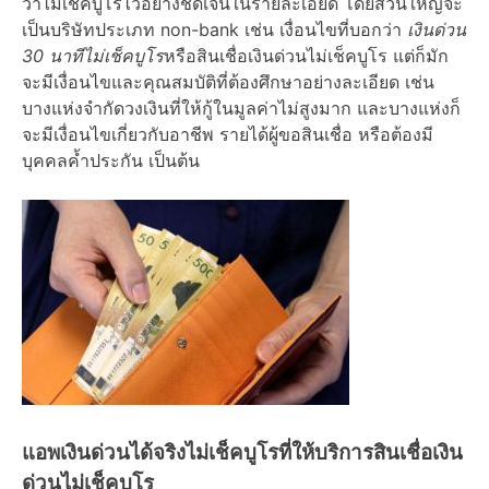
ว่า
ไม่เช็คบูโร
ไว้อย่างชัดเจนในรายละเอียด โดยส่วนใหญ่จะ
เป็นบริษัทประเภท non-bank เช่น เงื่อนไขที่บอกว่า
เงินด่วน
30
นาทีไม่เช็คบูโร
หรือ
สินเชื่อเงินด่วนไม่เช็คบูโร
แต่ก็มัก
จะมี
เงื่อนไข
และ
คุณสมบัติ
ที่ต้องศึกษาอย่างละเอียด เช่น
บางแห่งจำกัดวงเงินที่ให้กู้ในมูลค่าไม่สูงมาก และบางแห่งก็
จะมี
เงื่อนไข
เกี่ยวกับอาชีพ รายได้ผู้ขอสินเชื่อ หรือต้องมี
บุคคลค้ำประกัน เป็นต้น
แอพเงินด่วนได้จริงไม่เช็คบูโร
ที่ให้บริการ
สินเชื่อเงิน
ด่วนไม่เช็คบูโร