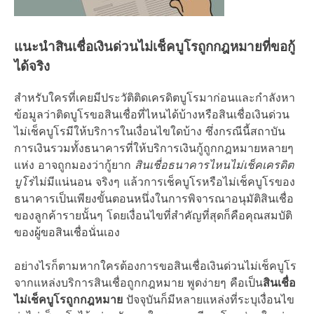
แนะนำ
สินเชื่อเงินด่วนไม่เช็คบูโร
ถูกกฎหมายที่ขอกู้
ได้จริง
สำหรับใครที่เคยมีประวัติติดเครดิตบูโรมาก่อนและกำลังหา
ข้อมูลว่า
ติดบูโรขอสินเชื่อที่ไหนได้บ้าง
หรือ
สินเชื่อเงินด่วน
ไม่เช็คบูโร
มีให้บริการใน
เงื่อนไข
ใดบ้าง ซึ่งกรณีนี้สถาบัน
การเงินรวมทั้งธนาคารที่ให้บริการเงินกู้ถูกกฎหมายหลายๆ
แห่ง อาจถูกมองว่ากู้ยาก
สินเชื่อธนาคารไหนไม่เช็คเครดิต
บูโร
ไม่มีแน่นอน จริงๆ แล้วการเช็คบูโรหรือ
ไม่เช็คบูโร
ของ
ธนาคารเป็นเพียงขั้นตอนหนึ่งในการพิจารณาอนุมัติสินเชื่อ
ของลูกค้ารายนั้นๆ โดยเงื่อนไขที่สำคัญที่สุดก็คือ
คุณสมบัติ
ของผู้ขอสินเชื่อนั่นเอง
อย่างไรก็ตามหากใครต้องการขอ
สินเชื่อเงินด่วนไม่เช็คบูโร
จากแหล่งบริการสินเชื่อถูกกฎหมาย พูดง่ายๆ คือเป็น
สินเชื่อ
ไม่เช็คบูโรถูกกฎหมาย
ปัจจุบันก็มีหลายแหล่งที่ระบุ
เงื่อนไข