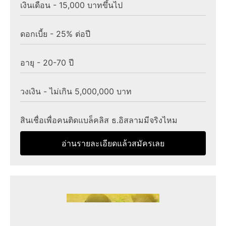
เงินเดือน - 15,000 บาทขึ้นไป
ดอกเบี้ย - 25% ต่อปี
อายุ - 20-70 ปี
วงเงิน - ไม่เกิน 5,000,000 บาท
สินเชื่อเพื่อคนติดแบล็คลิส ธ.อิสลามมีจริงไหม
อ่านรายละเอียดแล้วสมัครเลย