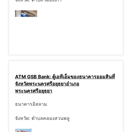
ATM GSB Bank: ตู้เอทีเอ็มของธนาคารออมสินที่
จังหวัดพระนครศรีอยุธยาอำเภอ
พระนครศรีอยุธยา
ธนาคารอิสลาม
จังหวัด: ตำบลคลองสวนพลู