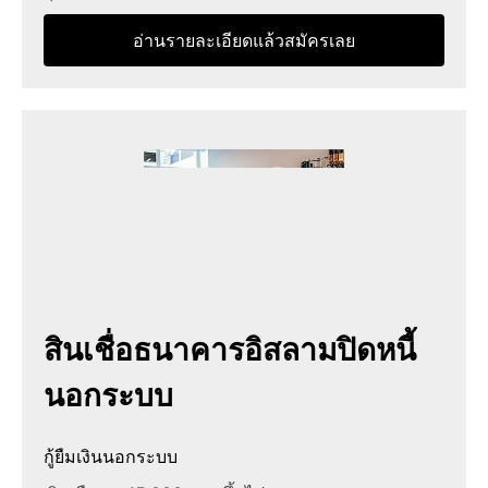
อ่านรายละเอียดแล้วสมัครเลย
สินเชื่อธนาคารอิสลามปิดหนี้
นอกระบบ
กู้ยืมเงินนอกระบบ