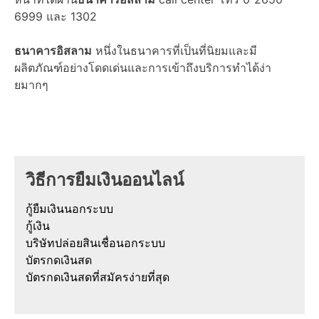
6999 และ 1302
ธนาคารอิสลาม
หนึ่งในธนาคารที่เป็นที่นิยมและมี
ผลิตภัณฑ์อย่างโดดเด่นและการเข้าถึงบริการทำได้ง่า
ยมากๆ
วิธีการยืมเงินออนไลน์
กู้ยืมเงินนอกระบบ
กู้เงิน
บริษัทปล่อยสินเชื่อนอกระบบ
บัตรกดเงินสด
บัตรกดเงินสดที่สมัครง่ายที่สุด