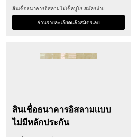
สินเชื่อธนาคารอิสลามไม่เช็คบูโร สมัครง่าย
อ่านรายละเอียดแล้วสมัครเลย
สินเชื่อธนาคารอิสลามแบบ
ไม่มีหลักประกัน