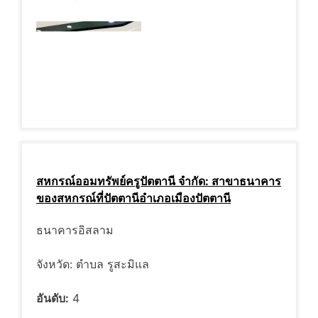
สหกรณ์ออมทรัพย์ครูปัตตานี จำกัด: สาขาธนาคาร
ของสหกรณ์ที่ปัตตานีอำเภอเมืองปัตตานี
ธนาคารอิสลาม
จังหวัด: ตำบล รูสะมิแล
อันดับ:
4