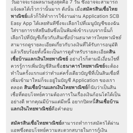
วัน
อาจจะรอผลนานสูงสุดคือ 7 วัน ซึ่งอาจจะสามารถ
แจ้งผลได้เร็วกว่านั้นมาก ดังนั้น เมื่อ
สมัครสินเชื่อไทย
พาณิชย์
แล้วก็ให้ทำการใช้งานผ่าน Application SCB
Easy App ได้เลยทันทีซึ่งจะเลือกไปที่เมนูบัญชีของฉัน
ใส่รายการรหัสยืนยันซึ่งเป็นพิมพ์เข้าระบบจากนั้นก็
เลือกไปที่บัญชีเกี่ยวกับ
สินเชื่อบ้านธนาคารไทยพาณิชย์
สามารถดูรายละเอียดเกี่ยวกับวงเงินที่ได้รับการอนุมัติ
แล้วเรียบร้อยทั้งนี้จะเป็นการดูสำหรับรายละเอียด
สิน
เชื่อบ้านแลกเงินไทยพาณิชย์
อย่างไรก็ตามมี
เงื่อนไข
ที่
ควรรู้การเพิ่มบัญชีสินเชื่อ
ธนาคารไทยพาณิชย์
จะต้อง
ทำในครั้งแรกแต่ว่าทำแค่ครั้งเดียวบัญชีที่เป็นสินเชื่อที่
เพิ่มเข้ามาใหม่ก็จะอยู่ในบัญชี Application ของเรา
ตลอด
สินเชื่อบ้านแลกเงินไทยพาณิชย์
ก็นับว่าเป็นสิน
เชื่อที่ตอบโจทย์ความต้องการในเรื่องเงินก้อนโตได้เป็น
อย่างดี หากคุณมีบ้านแต่มีหนี้ อยากปิดหนี้
สินเชื่อบ้าน
แลกเงินไทยพาณิชย์
คือคำตอบ
สมัครสินเชื่อไทยพาณิชย์
สามารถทำการสมัครได้ผ่าน
แอพซึ่งตอบโจทย์ความสะดวกสบายในการกู้เงิน