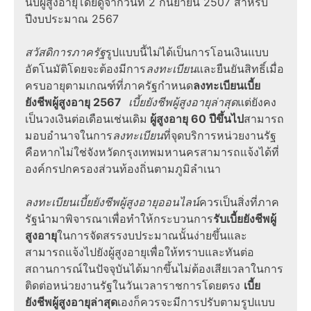
นับผู้สูงอายุโดยดูจากวันที่ 2 กันยายน 2507 สำหรับ
ปีงบประมาณ 2567
สวัสดิการภาครัฐ
รูปแบบนี้ไม่ได้เป็นการโอนเงินแบบ
อัตโนมัติโดยจะต้องมีการ
ลงทะเบียน
และยืนยันสิทธิ์เมื่อ
ครบอายุตามเกณฑ์ที่ภาครัฐกำหนด
ลงทะเบียนเบี้ย
ยังชีพผู้สูงอายุ 2567
เบี้ยยังชีพผู้สูงอายุล่าสุด
แต่ยังคง
เป็นวงเงินต่อเดือนเช่นเดิม
ผู้สูงอายุ 60 ปีขึ้นไป
สามารถ
มอบอำนาจในการ
ลงทะเบียน
ที่จุดบริการหน่วยงานรัฐ
คือหากไม่ใช่จังหวัดกรุงเทพมหานครสามารถแจ้งได้ที่
องค์กรปกครองส่วนท้องถิ่นตามภูมิลำเนา
ลงทะเบียนเบี้ยยังชีพผู้สูงอายุออนไลน์
ควรเป็นสิ่งที่ภาค
รัฐนำมาพิจารณาเพื่อทำให้กระบวนการ
รับเบี้ยยังชีพผู้
สูงอายุ
ในการจัดสรรงบประมาณนั้นง่ายขึ้นและ
สามารถแจ้งไปยังผู้สูงอายุเพื่อให้ทราบและทันต่อ
สถานการณ์ในปัจจุบันได้มากขึ้นไม่ต้องเสียเวลาในการ
ติดต่อหน่วยงานรัฐในวันเวลาราชการโดยตรง
เบี้ย
ยังชีพผู้สูงอายุล่าสุด
เองก็ควรจะมีการปรับตามรูปแบบ