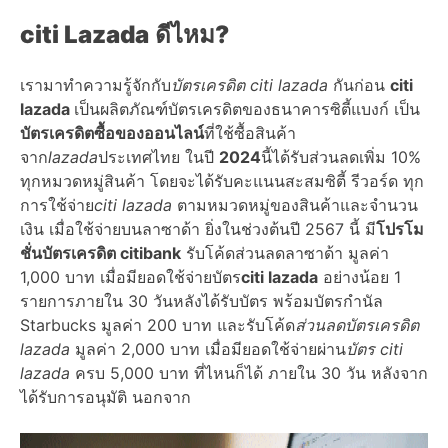
citi Lazada
ดีไหม
?
เรามาทำความรู้จักกับ
บัตรเครดิต
citi lazada
กันก่อน
citi
lazada
เป็นผลิตภัณฑ์บัตรเครดิตของธนาคารซิตี้แบงก์ เป็น
บัตรเครดิตซื้อของออนไลน์
ที่ใช้ซื้อสินค้า
จาก
lazada
ประเทศไทย ในปี
2024
นี้ได้รับส่วนลดเพิ่ม 10%
ทุกหมวดหมู่สินค้า โดยจะได้รับคะแนนสะสมซิตี้ รีวอร์ด ทุก
การใช้จ่าย
citi lazada
ตามหมวดหมู่ของสินค้าและจำนวน
เงิน เมื่อใช้จ่ายบนลาซาด้า ยิ่งในช่วงต้นปี
2567
นี้ มี
โปรโม
ชั่นบัตรเครดิต citibank
รับโค้ดส่วนลดลาซาด้า มูลค่า
1,000 บาท เมื่อมียอดใช้จ่ายบัตร
citi lazada
อย่างน้อย 1
รายการภายใน 30 วันหลังได้รับบัตร พร้อมบัตรกำนัล
Starbucks มูลค่า 200 บาท และรับโค้ด
ส่วนลดบัตรเครดิต
lazada
มูลค่า 2,000 บาท เมื่อมียอดใช้จ่ายผ่าน
บัตร
citi
lazada
ครบ 5,000 บาท ที่ไหนก็ได้ ภายใน 30 วัน หลังจาก
ได้รับการอนุมัติ นอกจาก