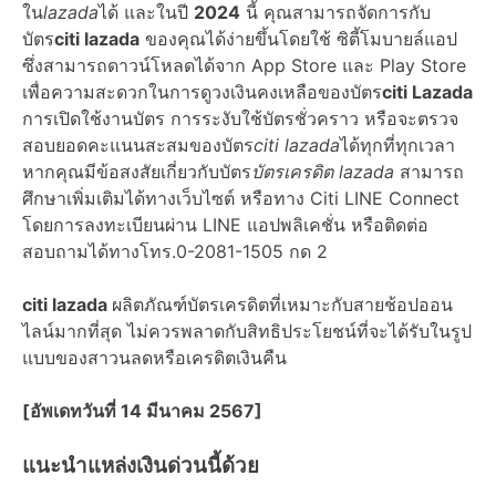
ใน
lazada
ได้ และในปี
2024
นี้ คุณสามารถจัดการกับ
บัตร
citi lazada
ของคุณได้ง่ายขึ้นโดยใช้ ซิตี้โมบายล์แอป
ซึ่งสามารถดาวน์โหลดได้จาก App Store และ Play Store
เพื่อความสะดวกในการดูวงเงินคงเหลือของบัตร
citi Lazada
การเปิดใช้งานบัตร การระงับใช้บัตรชั่วคราว หรือจะตรวจ
สอบยอดคะแนนสะสมของบัตร
citi lazada
ได้ทุกที่ทุกเวลา
หากคุณมีข้อสงสัยเกี่ยวกับบัตร
บัตรเครดิต lazada
สามารถ
ศึกษาเพิ่มเติมได้ทางเว็บไซต์ หรือทาง
Citi LINE Connect
โดยการลงทะเบียนผ่าน LINE แอปพลิเคชั่น หรือติดต่อ
สอบถามได้ทางโทร.0-2081-1505 กด 2
citi lazada
ผลิตภัณฑ์บัตรเครดิตที่เหมาะกับสายช้อปออน
ไลน์มากที่สุด ไม่ควรพลาดกับสิทธิประโยชน์ที่จะได้รับในรูป
แบบของสาวนลดหรือเครดิตเงินคืน
[อัพเดทวันที่ 14 มีนาคม 2567]
แนะนำแหล่งเงินด่วนนี้ด้วย