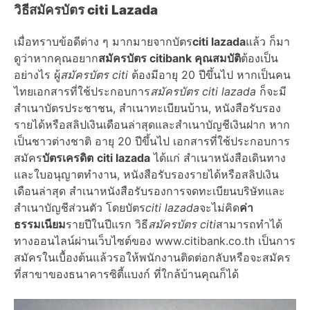
วิธีสมัครบัตร
citi Lazada
เมื่อทราบข้อดีต่าง ๆ มากมายจากบัตร
citi lazada
แล้ว ก็มา
ดูว่าหากคุณอยาก
สมัครบัตร citibank คุณสมบัติ
ต้องเป็น
อย่างไร ผู้
สมัครบัตร citi
ต้องมีอายุ 20 ปีขึ้นไป หากเป็นคน
ไทยเอกสารที่ใช้ประกอบการ
สมัครบัตร
citi lazada
ก็จะมี
สำเนาบัตรประชาชน, สำเนาทะเบียนบ้าน, หนังสือรับรอง
รายได้หรือสลิปเงินเดือนล่าสุดและสำเนาบัญชีเงินฝาก หาก
เป็นชาวต่างชาติ อายุ 20 ปีขึ้นไป เอกสารที่ใช้ประกอบการ
สมัคร
บัตรเครดิต
citi lazada
ได้แก่ สำเนาหนังสือเดินทาง
และใบอนุญาตทำงาน, หนังสือรับรองรายได้หรือสลิปเงิน
เดือนล่าสุด สำเนาหนังสือรับรองการจดทะเบียนบริษัทและ
สำเนาบัญชีส่วนตัว โดยบัตร
citi lazada
จะไม่คิด
ค่า
ธรรมเนียม
รายปีในปีแรก วิธี
สมัครบัตร citi
สามารถทำได้
ทางออนไลน์ผ่านเว็บไซต์ของ
www.citibank.co.th
เป็นการ
สมัครในเบื้องต้นแล้วรอให้พนักงานติดต่อกลับหรือจะสมัคร
ที่สาขาของธนาคารซิตี้แบงก์ ที่ใกล้บ้านคุณก็ได้