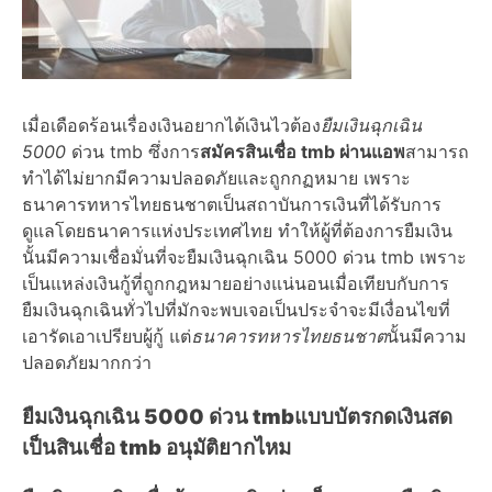
เมื่อเดือดร้อนเรื่องเงินอยากได้เงินไวต้อง
ยืมเงินฉุกเฉิน
5000
ด่วน tmb
ซึ่งการ
สมัครสินเชื่อ tmb ผ่านแอพ
สามารถ
ทำได้ไม่ยากมีความปลอดภัยและถูกกฏหมาย เพราะ
ธนาคารทหารไทยธนชาต
เป็นสถาบันการเงินที่ได้รับการ
ดูแลโดยธนาคารแห่งประเทศไทย ทำให้ผู้ที่ต้องการ
ยืมเงิน
นั้นมีความเชื่อมั่นที่จะ
ยืมเงินฉุกเฉิน 5000 ด่วน tmb
เพราะ
เป็นแหล่งเงินกู้ที่ถูกกฎหมายอย่างแน่นอนเมื่อเทียบกับการ
ยืมเงินฉุกเฉิน
ทั่วไปที่มักจะพบเจอเป็นประจำจะมีเงื่อนไขที่
เอารัดเอาเปรียบผู้กู้ แต่
ธนาคารทหารไทยธนชาต
นั้นมีความ
ปลอดภัยมากกว่า
ยืมเงินฉุกเฉิน 5000 ด่วน tmb
แบบบัตรกดเงินสด
เป็น
สินเชื่อ tmb อนุมัติยากไหม