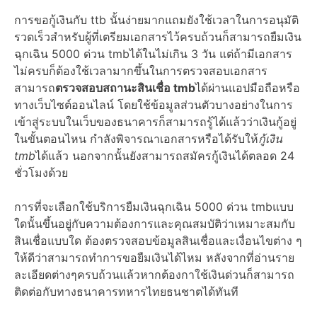
การขอกู้เงินกับ
ttb
นั้นง่ายมากแถมยังใช้เวลาในการอนุมัติ
รวดเร็วสำหรับผู้ที่เตรียมเอกสารไว้ครบถ้วนก็สามารถ
ยืมเงิน
ฉุกเฉิน 5000 ด่วน tmb
ได้ในไม่เกิน 3 วัน แต่ถ้ามีเอกสาร
ไม่ครบก็ต้องใช้เวลามากขึ้นในการตรวจสอบเอกสาร
สามารถ
ตรวจสอบสถานะสินเชื่อ tmb
ได้ผ่านแอปมือถือหรือ
ทางเว็บไซต์
ออนไลน์
โดยใช้ข้อมูลส่วนตัวบางอย่างในการ
เข้าสู่ระบบในเว็บของธนาคารก็สามารถรู้ได้แล้วว่าเงินกู้อยู่
ในขั้นตอนไหน กำลังพิจารณาเอกสารหรือได้รับให้
กู้เงิน
tmb
ได้แล้ว นอกจากนั้นยังสามารถสมัครกู้เงินได้ตลอด 24
ชั่วโมงด้วย
การที่จะเลือกใช้บริการ
ยืมเงินฉุกเฉิน 5000 ด่วน tmb
แบบ
ใดนั้นขึ้นอยู่กับความต้องการและคุณสมบัติว่าเหมาะสมกับ
สินเชื่อแบบใด ต้องตรวจสอบ
ข้อมูลสินเชื่อ
และเงื่อนไขต่าง ๆ
ให้ดีว่าสามารถทำการขอยืมเงิน
ได้ไหม
หลังจากที่อ่านราย
ละเอียดต่างๆครบถ้วนแล้วหากต้องกาใช้เงินด่วนก็สามารถ
ติดต่อกับทาง
ธนาคารทหารไทยธนชาต
ได้ทันที