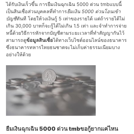
ได้รับเงินเร็วขึ้น การ
ยืมเงินฉุกเฉิน 5000 ด่วน tmb
แบบนี้
เป็นสินเชื่อส่วนบุคคลที่ทำการ
ยืมเงิน 5000 ด่วนโอนเข้า
บัญชี
ทันที โดยให้วงเงินกู้ 5 เท่าของรายได้ แต่ถ้ารายได้ไม่
เกิน 30,000 บาทก็จะกู้ได้ไม่เกิน 1.5 เท่า และจำทำการจ่าย
หนี้ด้วยวิธีการหักจากบัญชีตามระยะเวลาที่ทำสัญญากันไว้
สามารถดู
ข้อมูลสินเชื่อ
ได้ทางเว็บไซต์
ออนไลน์
ของธนาคาร
ซึ่ง
ธนาคารทหารไทยธนชาต
จะไม่เก็บค่าธรรมเนียมบาง
อย่างให้ด้วย
ยืมเงินฉุกเฉิน 5000 ด่วน tmb
ขอกู้ยากแค่ไหน