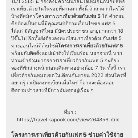
ในปี
2565
นี้ ก็ยังคงมีความน่าสนใจเหมือนกันกับ
สิทธิ
เราเที่ยวด้วยกัน
ในรอบที่ผ่านมา ทั้งนี้ ถ้าถามว่า
ใครได้
บ้าง
ที่สมัคร
โครงการเราเที่ยวด้วยกันเฟส 5
ได้ คำตอบ
คือต้องเป็นคนที่มีคุณสมบัติตามเงื่อนไขของ
เฟส 5
ได้แก่ มีสัญชาติไทย มีบัตรประชาชน อายุมากกว่า 18
ปีขึ้นไป อีกทั้งยังต้อง
ลงทะเบียนเราเที่ยวด้วยกันเฟส 5
ทาง
ออนไลน์
ที่เว็บไซต์
โครงการเราเที่ยวด้วยกันเฟส 5
พร้อมกับติดตั้งแอปเป๋าตังให้เรียบร้อย นอกจากนี้ หาก
ท่านเข้าร่วมมาตรการ
เราเที่ยวด้วยกันเฟส 5
จะต้อง
จองที่พักล่วงหน้าก่อนเดินทางอย่างน้อย 7 วัน ทั้งนี้
เรา
เที่ยวด้วยกันหมดเขต
ในเดือนกันยายน
2022
ส่วนใครที่
อยากรู้ว่า
เปิดลงทะเบียนเมื่อไหร่
ก็อาจจะต้องคอย
ติดตาม
ข่าวสาร
ที่มีการ
อัปเดต
อยู่เรื่อย ๆ
ที่มา :
https://travel.kapook.com/view264856.html
โครงการเราเที่ยวด้วยกันเฟส 5 ช่วยค่าใช้จ่าย