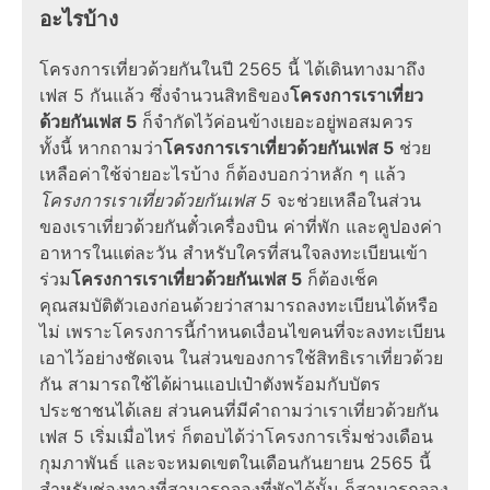
อะไรบ้าง
โครงการเที่ยวด้วยกัน
ในปี
2565
นี้ ได้เดินทางมาถึง
เฟส 5
กันแล้ว ซึ่ง
จำนวนสิทธิ
ของ
โครงการเราเที่ยว
ด้วยกันเฟส 5
ก็จำกัดไว้ค่อนข้างเยอะอยู่พอสมควร
ทั้งนี้ หากถามว่า
โครงการเราเที่ยวด้วยกันเฟส 5
ช่วย
เหลือค่าใช้จ่ายอะไรบ้าง ก็ต้องบอกว่าหลัก ๆ แล้ว
โครงการเราเที่ยวด้วยกันเฟส 5
จะช่วยเหลือในส่วน
ของ
เราเที่ยวด้วยกันตั๋วเครื่องบิน
ค่าที่พัก และคูปองค่า
อาหารในแต่ละวัน สำหรับใครที่สนใจลงทะเบียนเข้า
ร่วม
โครงการเราเที่ยวด้วยกันเฟส 5
ก็ต้องเช็ค
คุณสมบัติตัวเองก่อนด้วยว่าสามารถลงทะเบียนได้หรือ
ไม่ เพราะโครงการนี้กำหนดเงื่อนไขคนที่จะลงทะเบียน
เอาไว้อย่างชัดเจน ในส่วนของการ
ใช้สิทธิเราเที่ยวด้วย
กัน
สามารถใช้ได้ผ่านแอปเป๋าตังพร้อมกับบัตร
ประชาชนได้เลย ส่วนคนที่มีคำถามว่า
เราเที่ยวด้วยกัน
เฟส 5
เริ่มเมื่อไหร่ ก็ตอบได้ว่าโครงการเริ่มช่วงเดือน
กุมภาพันธ์ และจะหมดเขตในเดือนกันยายน
2565
นี้
สำหรับช่องทางที่สามารถจองที่พักได้นั้น ก็สามารถจอง