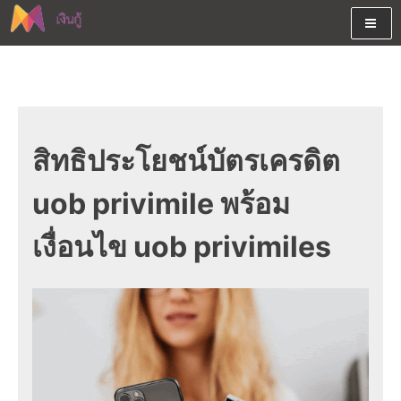
Skip
to
content
ต้องการกู้เงินออนไลน์ได้จริงรับเงินสดด่วนจากสินเชื่ออนุมัติง่าย
สนใจยืมเงินออนไลน์ผ่านแหล่ง
หรือจากบัตรกดเงินสด พร้อมรีไฟแนนซ์วันนี้
เงินด่วนรับสินเชื่อพร้อมบัตรกด
เงินสด และมีรีไฟแนนซ์ด้วย
สิทธิประโยชน์บัตรเครดิต
uob privimile พร้อม
เงื่อนไข uob privimiles