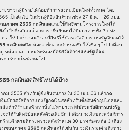
ห้ประชาชนผู้มีรายได้น้อยทำการลงทะเบียนใหม่ทั้งหมด โดย
565 เป็นต้นไป ในส่วนผู้ที่ยืนยันตัวตนช่วง 27 มี.ค. – 26 เม.ย.
อนพฤษภาคม 2565 กดเงินสด
และใช้สิทธิตามโครงการใหม่ได้
ังไม่ไปยืนยันตนก็สามารถยืนยันตนได้ที่ธนาคารทั้ง 3 แห่ง
ส.ให้สำเร็จก่อนถึงจะมีสิทธิใช้
บัตรสวัสดิการแห่งรัฐเงินสด
ได้
65 กดเงินสด
ถึงแม้จะล่าช้าจากกำหนดเริ่มใช้จริง ๆ ไป 1 เดือน
ยู่เหมือนเดิม ส่วนสิทธิของ
บัตรสวัสดิการแห่งรัฐเดือน
ั้นจะอธิบายในช่วงต่อไป
2565 กดเงินสด
สิทธิไหนได้บ้าง
ษภาคม 2565
สำหรับผู้ยืนยันตนภายใน 26 เม.ย.66 แล้ว
กด
เงิน
บัตรสวัสดิการแห่งรัฐกดเงินสด
สำหรับซื้อสินค้าอุปโภคและ
ินค้าที่ร้านธงฟ้าเท่านั้นไม่สามารถใช้
บัตรสวัสดิการแห่งรัฐ
ะได้รับสิทธิย้อนหลังด้วยเพิ่มอีก 1 เดือน วงเงิน
บัตรสวัสดิการ
จากร้านค้าตามที่กระทรวงพลังกำหนด 80 บาทต่อคนต่อ 3 เดือน
เดือนพฤษภาคม 2565 กดเงินสด
ได้เช่นกัน วงเงินรวมค่าเดินทาง