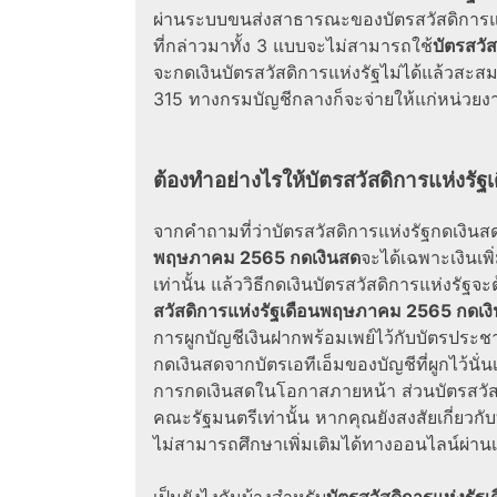
ผ่านระบบขนส่งสาธารณะของ
บัตรสวัสดิการ
ที่กล่าวมาทั้ง 3 แบบจะไม่สามารถใช้
บัตรสวั
จะ
กดเงินบัตรสวัสดิการแห่งรัฐไม่ได้
แล้วสะสมไ
315 ทางกรมบัญชีกลางก็จะจ่ายให้แก่หน่วยงา
ต้องทำอย่างไร
ให้บัตรสวัสดิการแห่งร
จากคำถามที่ว่า
บัตรสวัสดิการแห่งรัฐกดเงินส
พฤษภาคม 2565 กดเงินสด
จะได้เฉพาะเงินเพิ
เท่านั้น แล้ว
วิธีกดเงินบัตรสวัสดิการแห่งรัฐ
จะต
สวัสดิการแห่งรัฐเดือนพฤษภาคม 2565 กดเง
การผูกบัญชีเงินฝากพร้อมเพย์ไว้กับบัตรประช
กดเงินสดจากบัตรเอทีเอ็มของบัญชีที่ผูกไว้นั่
การกดเงินสดในโอกาสภายหน้า ส่วน
บัตรสวั
คณะรัฐมนตรีเท่านั้น หากคุณยังสงสัยเกี่ยวกับ
ไม่สามารถศึกษาเพิ่มเติมได้ทาง
ออนไลน์
ผ่าน
เป็นยังไงกันบ้างสำหรับ
บัตรสวัสดิการแห่งรั