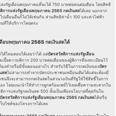
แห่งรัฐเดือนพฤษภาคม
ที่จะได้ 750 บาทต่อคนต่อเดือน โดยสิทธิ
สดิการแห่งรัฐเดือนพฤษภาคม 2565 กดเงินสด
ได้เลย นอกจาก
ปเดือนอื่นก็ไม่ได้เช่นกัน ส่วนสิทธิค่าน้ำ 100 และค่าไฟฟ้า
นที่ให้บริการโดยตรง
ัฐเดือนพฤษภาคม 2565 กดเงินสด
ได้
ดได้ไหม
ตอบได้เลยว่าได้ แต่
บัตรสวัสดิการแห่งรัฐเดือน
่มเบี้ยความพิการ 200 บาทต่อเดือนของผู้พิการที่ลงทะเบียนไว้
้องทำหรือมี
ขั้นตอน
อย่างไร สำหรับ
วิธี
ใน
การกดเงิน
ของ
บัตร
ินสด
ไม่สามารถทำจากบัตรประชาชนเหมือนเดิมได้แต่จะต้องมี
าชนจึงจะสามารถกดเงินสดในส่วนวงเงินที่รัฐให้ใช้สิทธิ์ในการ
นเอง โดย
แนะนำ
ให้ทำการผูกพร้อมเพย์ไว้เลยเพื่อความสะดวกใน
สดิการแห่งรัฐกดเงินสด 500
นั้นเป็นเพียงนโยบายที่คุยกันใน
บัตรสวัสดิการแห่งรัฐเดือนพฤษภาคม 2565 กดเงินสด
ได้หรือ
เว็บไซต์ของโครงการได้เลย
ฐเดือนพฤษภาคม 2565 กดเงินสด
สามารถกดเงินสดตามเงื่อนไข