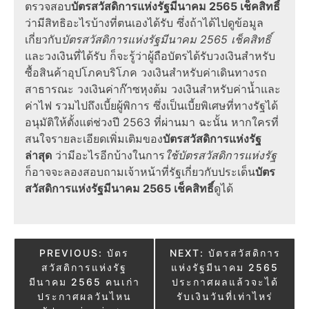
ตรวจสอบ
บัตรสวัสดิการแห่งรัฐมีนาคม 2565 เช็คสิทธิ์
ว่ามีสิทธิอะไรบ้างที่ตนเองได้รับ ซึ่งถ้าได้ไปดูข้อมูล
เกี่ยวกับ
บัตรสวัสดิการแห่งรัฐมีนาคม 2565 เช็คสิทธิ์
และวงเงินที่ได้รับ ก็จะรู้ว่าผู้ถือบัตรได้รับวงเงินสำหรับ
ซื้อสินค้าอุปโภคบริโภค วงเงินสำหรับค่าเดินทางรถ
สาธารณะ วงเงินค่าก๊าซหุงต้ม วงเงินสำหรับค่าน้ำและ
ค่าไฟ รวมไปถึงเบี้ยผู้พิการ ซึ่งเป็นเบี้ยพิเศษที่ทางรัฐได้
อนุมัติให้ตั้งแต่ช่วงปี 2563 ที่ผ่านมา ฉะนั้น หากใครที่
สนใจรายละเอียดเพิ่มเติมของ
บัตรสวัสดิการแห่งรัฐ
ล่าสุด
ว่ามีอะไรอีกบ้างในการ
ใช้บัตรสวัสดิการแห่งรัฐ
ก็อาจจะลองสอบถามเจ้าหน้าที่รัฐเกี่ยวกับประเด็น
บัตร
สวัสดิการแห่งรัฐมีนาคม 2565 เช็คสิทธิ์
ดูได้
Post
PREVIOUS:
บัตร
NEXT:
บัตรสวัสดิการ
สวัสดิการแห่งรัฐ
แห่งรัฐมีนาคม 2565
navigation
มีนาคม 2565 คนเก่า
ประกาศผลแล้วจะได้
ประกาศผลวันไหน
รับเงินวันที่เท่าไหร่