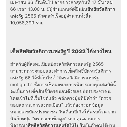
เมษายน 66 เป็นต้นไป จาก
ข่าวล่าสุด
วันที่ 17 มีนาคม
66 เวลา 13.00 น. มีผู้ผ่านเกณฑ์ที่ยืนยัน
สิทธิสวัสดิการ
แห่งรัฐ
2565
ตัวตนสำเร็จอยู่จำนวนทั้งสิ้น
10,058,399 ราย
เช็ค
สิทธิสวัสดิการแห่งรัฐ
ปี
2022
ได้ทางไหน
สำหรับผู้ที่ลงทะเบียน
บัตรสวัสดิการแห่งรัฐ 2565
สามารถ
ตรวจสอบ
และทำการ
เช็คสิทธิ์บัตรสวัสดิการ
แห่งรัฐ 66
ได้ที่เว็บไซต์ “
บัตรสวัสดิการแห่งรัฐ
mof.go.th
” ซึ่งการเช็คผลของการพิจารณาคุณสมบัตินี้
จะเป็นการ
เช็คสิทธิ์บัตรคนจนด้วยเลขบัตรประชาชน
โดยเข้าไปที่เว็บไซต์แล้ว คลิกตรงปุ่มที่มีคำว่า “ตรวจ
สอบสถานะการลงทะเบียน” แล้วต้องกรอกข้อมูล
หมายเลขบัตรประชาชน วันเดือนปีเกิดให้ครบถ้วน จาก
นั้นก็กดปุ่ม “ตรวจสอบข้อมูล” หากคุณผ่านการ
พิจารณา
สิทธิสวัสดิการแห่งรัฐ
ให้ไปยืนยันตัวตนได้ผ่าน