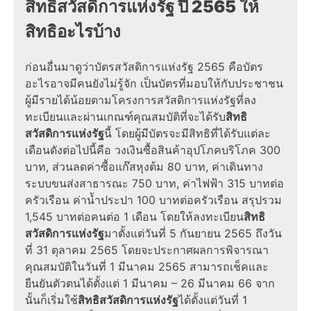
สิทธิสวัสดิการแห่งรัฐ
ปี
2565
ให้
สิทธิอะไรบ้าง
ก่อนอื่นมาดูว่า
บัตรสวัสดิการแห่งรัฐ 2565
คือบัตร
อะไรอาจมีคนยังไม่รู้จัก เป็นบัตรที่มอบให้กับประชาชน
ผู้มีรายได้น้อยตาม
โครงการสวัสดิการแห่งรัฐ
ที่ลง
ทะเบียนและผ่านเกณฑ์คุณสมบัติที่จะได้รับ
สิทธิ
สวัสดิการแห่งรัฐ
นี้ โดยผู้มีบัตรจะมี
สิทธิที่ได้รับ
แต่ละ
เดือนดังต่อไปนี้คือ วงเงินซื้อสินค้าอุปโภคบริโภค 300
บาท, ส่วนลดค่าซื้อแก๊สหุงต้ม 80 บาท, ค่าเดินทาง
ระบบขนส่งสาธารณะ 750 บาท, ค่าไฟฟ้า 315 บาทต่อ
ครัวเรือน ค่าน้ำประปา 100 บาทต่อครัวเรือน สรุปรวม
1,545 บาทต่อคนต่อ 1 เดือน โดยให้ลงทะเบียน
สิทธิ
สวัสดิการแห่งรัฐ
มาตั้งแต่วันที่ 5 กันยายน 2565 ถึงวัน
ที่ 31 ตุลาคม 2565 โดยจะประกาศผลการพิจารณา
คุณสมบัติในวันที่ 1 มีนาคม 2565 สามารถ
เช็ค
และ
ยืนยันตัวตนได้ตั้งแต่ 1 มีนาคม – 26 มีนาคม 66 จาก
นั้นก็เริ่มใช้
สิทธิสวัสดิการแห่งรัฐ
ได้ตั้งแต่วันที่ 1