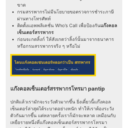
ขาด
กรมสรรพากร
ไม่มีนโยบายขอตรวจการชำระภาษี
ผ่านทางโทรศัพท์
ติดตั้งแอพพลิเคชั่น Who’s Call เพื่อป้องกัน
แก๊งคอล
เซ็นเตอร์สรรพากร
ก่อนจะกดลิ้งก์ ให้สังเกตว่าลิ้งก์นั้นมาจากธนาคาร
หรือ
กรมสรรพากร
จริง ๆ หรือไม่
แก๊งคอลเซ็นเตอร์สรรพากรโทรมา pantip
ปกติแล้วเรามักจะระวังตัวมากขึ้น ยิ่งเดี๋ยวนี้
แก๊งคอล
เซ็นเตอร์ล่าสุด
ได้ระบาดอย่างหนัก ทำให้เราต้องระวัง
ตัวกันมากขึ้น แต่หลายครั้งเราก็มักจะพลาด เหมือนกับ
เหยื่อรายหนึ่งที่
แก๊งคอลเซ็นเตอร์สรรพากร
โทรมา