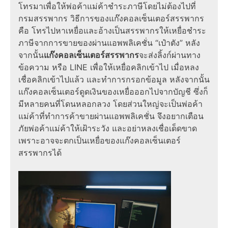
โทรมาเพื่อให้พ่อค้าแม่ค้าชำระภาษีโดยไม่ต้องไปที่
กรมสรรพากร
วิธีการของ
แก๊งคอลเซ็นเตอร์สรรพากร
คือ โทรไปหาเหยื่อและ
อ้างเป็นสรรพากร
ให้เหยื่อชำระ
ภาษีจากการขายของผ่านแอพพลิเคชั่น “เป๋าตัง” หลัง
จากนั้น
แก๊งคอลเซ็นเตอร์สรรพากร
จะส่งลิ้งก์ผ่านทาง
ข้อความ หรือ LINE เพื่อให้เหยื่อคลิกเข้าไป เมื่อหลง
เชื่อคลิกเข้าไปแล้ว และทำการกรอกข้อมูล หลังจากนั้น
แก๊งคอลเซ็นเตอร์ดูดเงิน
ของเหยื่อออกไปจากบัญชี ซึ่งก็
มีหลายคนที่โดน
หลอกลวง
โดยส่วนใหญ่จะเป็นพ่อค้า
แม่ค้าที่ทำการค้าขายผ่านแอพพลิเคชั่น จึงอยาก
เตือน
ภัย
พ่อค้าแม่ค้าให้เฝ้าระวัง และอย่าหลงเชื่อเด็ดขาด
เพราะอาจจะตกเป็นเหยื่อของ
แก๊งคอลเซ็นเตอร์
สรรพากร
ได้