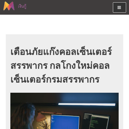
Skip
to
content
ต้องการกู้เงินออนไลน์ได้จริงรับเงินสดด่วนจากสินเชื่ออนุมัติง่าย
สนใจยืมเงินออนไลน์ผ่านแหล่ง
หรือจากบัตรกดเงินสด พร้อมรีไฟแนนซ์วันนี้
เงินด่วนรับสินเชื่อพร้อมบัตรกด
เงินสด และมีรีไฟแนนซ์ด้วย
เตือนภัยแก๊งคอลเซ็นเตอร์
สรรพากร กลโกงใหม่คอล
เซ็นเตอร์กรมสรรพากร