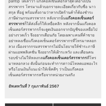
pantip
ได้เล่าว่า
แก๊งคอลเซ็นเตอร์ล่าสุด
ได้
อ้างเป็น
สรรพากร
โทรมาแล้วบอกรายละเอียดเกี่ยวกับชื่อ นาว
สกุล ที่อยู่ พร้อมทั้งถามว่าหากเปิดร้านค้าก็ต้องชำระ
ภาษีผ่าน
กรมสรรพากร
หลังจากนั้น
แก๊งคอลเซ็นเตอร์
สรรพากร
ก็ได้ส่งลิ้งก็ให้เหยื่อคลิก หลังจากนั้น
แก๊งคอล
เซ็นเตอร์สรรพากร
ก็จะดูดเงินออกจากบัญชีของเหยื่อไป
อย่างรวดเร็ว จึงอยาก
เตือนภัย
โดยเฉพาะคนที่ค้าขาย
อย่าหลงเชื่อ
แก๊งคอลเซ็นเตอร์สรรพากร
ที่โทรมา
หลอก
ลวง
เนื่องจาก
กรมสรรพากร
ไม่มีนโยบายให้ชำระภาษี
ผ่านแอพพลิเคชั่น จึงอยากให้เฝ้าระหวัง และเตือนคน
รอบข้างไม่ให้หลงกล
แก๊งคอลเซ็นเตอร์สรรพากร
ที่โทร
มา
หลอกลวง ดังนั้นก่อนจะทำการดาวน์โหลดแอพอะไร
หรือโอนเงินก็แนะนำให้เช็คดีๆ ว่าเป็นแก๊งคอล
เซ็นเตอร์สรรพากรหรือจากหน่วยงานจริง
อัพเดทวันที่ 7 กุมภาพันธ์ 2567