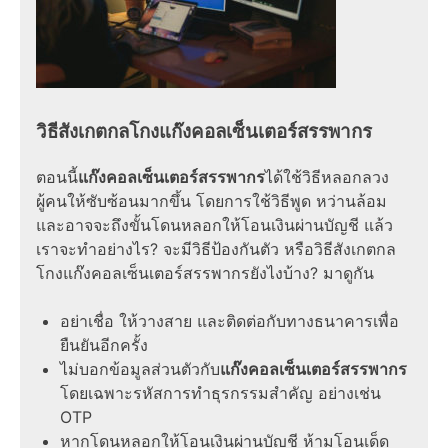
วิธีสังเกตกลโกงแก๊งคอลเซ็นเตอร์สรรพากร
ตอนนี้
แก๊งคอลเซ็นเตอร์สรรพากร
ได้ใช้วิธี
หลอกลวง
ผู้คนให้ซับซ้อนมากขึ้น โดยการใช้วิธีพูด หว่านล้อม
และอาจจะถึงขั้น
โดนหลอกให้โอนเงินผ่านบัญชี
แล้ว
เราจะ
ทำอย่างไร
? จะมีวิธีป้องกันตัว หรือ
วิธีสังเกต
กล
โกง
แก๊งคอลเซ็นเตอร์สรรพากร
ยังไงบ้าง? มาดูกัน
อย่าเชื่อ ให้วางสาย และติดต่อกับทางธนาคารเพื่อ
ยืนยันอีกครั้ง
ไม่บอกข้อมูลส่วนตัวกับ
แก๊งคอลเซ็นเตอร์สรรพากร
โดยเฉพาะรหัสการทำธุรกรรมสำคัญ อย่างเช่น
OTP
หาก
โดนหลอกให้โอนเงินผ่านบัญชี
ห้ามโอนเด็ด