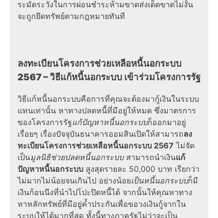
ระมัดระวังในการผ่อนชำระห้ามขาดส่งเด็ดขาดไม่งั้น
จะถูกยึดทรัพย์ตามกฎหมายทันที
ลงทะเบียนโครงการช่วยเหลือหนี้นอกระบบ
2567
–
วิธีแก้หนี้นอกระบบ
เข้าร่วมโครงการรัฐ
วิธีแก้หนี้นอกระบบ
คือการที่คุณจะต้องมากู้เงินในระบบ
แทนเท่านั้น หาทางปลดหนี้ที่มีอยู่ให้หมด ซึ่งมาตรการ
ของ
โครงการรัฐ
แก้ปัญหาหนี้นอกระบบ
ก็ออกมาอยู่
เรื่อยๆ เรื่องปัจจุบันธนาคารออมสินเปิดให้สามารถ
ลง
ทะเบียนโครงการช่วยเหลือหนี้นอกระบบ 2567
ไม่จัด
เป็น
มูลนิธิช่วยปลดหนี้นอกระบบ
สามารถนำเงิน
แก้
ปัญหาหนี้นอกระบบ
สูงสุดรายละ 50,000 บาท เรียกว่า
ไม่มากไม่น้อยจนเกินไป อย่างน้อย
เป็นหนี้นอกระบบ
ก็มี
เงินก้อนนึงที่นำไปโปะปิดหนี้ได้
จากนั้นให้คุณหาทาง
หาหลักทรัพย์ที่มีอยู่ค้ำประกันเพื่อขอวงเงินกู้จากใน
ระบบให้ได้มากที่สุด ทั้งนี้ทางภาครัฐไม่ว่าจะเป็น