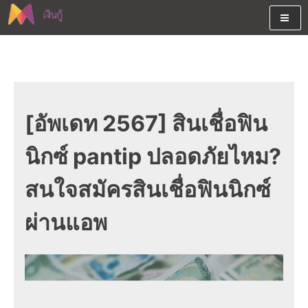
Skip
to
content
ต้องการกู้เงินออนไลน์ได้จริงรับเงินสดด่วนจากสินเชื่ออนุมัติง่าย
สนใจยืมเงินออนไลน์ผ่านแหล่ง
หรือจากบัตรกดเงินสด พร้อมรีไฟแนนซ์วันนี้
เงินด่วนรับสินเชื่อพร้อมบัตรกด
เงินสด และมีรีไฟแนนซ์ด้วย
[อัพเดท 2567] สินเชื่อฟิน
นิกซ์ pantip ปลอดภัยไหม?
สนใจสมัครสินเชื่อฟินนิกซ์
ผ่านแอพ