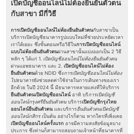
เปิดบัญชีออนไลน์ไม่ต้องยืนยันตัวตน
กับสาขา
มีกี่วิธี
การเปิดบัญชีออนไลน์ไม่ต้องยืนยันตัวตน
กับสาขาเป็น
บริการเปิดบัญชีธนาคารรูปแบบใหม่ที่ช่วยประหยัดเวลา
เราได้เยอะ ซึ่ง
ขั้นตอน
หรือ
วิธี
ใน
การ
เปิดบัญชีออนไลน์
แบบไม่ต้องยืนยันตัวตน
ผ่านสาขานั้นแบ่งออกเป็น 2 วิธี
หลัก ๆ ได้แก่ 1.
เปิดบัญชีออนไลน์ไม่ต้องยืนยันตัวตน
ผ่านแอพธนาคาร และ 2.
เปิดบัญชีออนไลน์ไม่ต้อง
ยืนยันตัวตน
ด้วย NDID ซึ่ง
การ
เปิดบัญชีออนไลน์ไม่ต้อง
ไปธนาคาร
ยังช่วยลดค่าใช้จ่ายในการเดินทางของเรา
อีกด้วย ในปี
2024
นี้ มีธนาคารหลายแห่งที่ให้บริการ
ยืนยันตัวตนเปิดบัญชีออนไลน์
อาทิ บริ
การ
เปิดบัญชี
ออนไลน์กรุงศรียืนยันตัวตน
บริการ
เปิดบัญชีกรุงไทย
ออนไลน์ยืนยันตัวตน
และบริการ
ยืนยันตัวตนเปิดบัญชี
ออนไลน์กสิกร
เป็นต้น อย่างไรก็ตาม หากใครที่เพิ่งเคย
เปิดบัญชีออนไลน์ครั้งแรก
อาจมีความสงสัยข้อมูลบาง
ประการ ซึ่งท่านก็สามารถสอบถามเจ้าหน้าที่ธนาคารที่