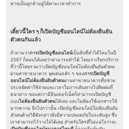
ท่านเป็นลูกค้าอยู่ได้ตามเวลาทำการ
เดี๋ยวนี้ใคร ๆ ก็เปิดบัญชีออนไลน์ไม่ต้องยืนยัน
ตัวตนกันแล้ว
ถ้าถามว่า
การเปิดบัญชีออนไลน์
เป็นสิ่งที่
ทำได้ไหม
ในปี
2567
ก็ตอบได้เลยว่าสามารถทำได้ โดยเราเรียกบริการ
ที่ว่านี้โดยรวมว่า
เปิดบัญชีออนไลน์ไม่ต้องยืนยันตัวตน
ผ่านสาขาธนาคาร จุดเด่นหลัก ๆ ของ
การ
เปิดบัญชี
ออนไลน์ไม่ต้องยืนยันตัวตน
ผ่านสาขาธนาคารคือช่วย
ประหยัดค่าใช้จ่ายและเวลาในการเดินทางไปติดต่อที่
ธนาคาร ขอแค่เรามีอินเทอร์เน็ตก็สามารถเปิดบัญชี
แบบ
ไม่ต้องยืนยันตัวตน
ได้เลย และไม่ต้องใช้
เอกสาร
ให้
มากความ ยิ่งไปกว่านั้น
เปิดบัญชีออนไลน์ไม่ต้องยืนยัน
ตัวตน
ด้วย
วิธี
ดังกล่าวยังมีความปลอดภัยในระดับสูง ซึ่ง
เราสามารถไว้วางใจได้เลย สำหรับใครที่ไม่แน่ใจว่าจะ
เปิดบัญชีออนไลน์ธนาคารไหนดี
ก็อาจเริ่มต้นกับ