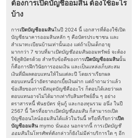
ต้องการเปิดบัญชีออมสิน ต้องใช้อะไร
บ้าง
การ
เปิดบัญชีออมสิน
ในปี 2024 นี้ เอกสารที่ต้องใช้เปิด
บัญชีธนาคารออมสินหลัก ๆ คือบัตรประชาชน และ
สำเนาทะเบียนบ้านเท่านั้นเอง แต่ถ้าเป็นเด็กอายุ
มากกว่า 7 ขวบที่มา
เปิดบัญชีออมสิน
ออมทรัพย์ จะต้อง
ใช้สูติบัตรด้วย สำหรับข้อดีของการ
เปิดบัญชีออมสิน
นั้น
ก็คือการฝึกวินัยการออมเงิน และเป็นแหล่งเก็บสะสม
เงินที่มีผลตอบแทนให้ในแต่ละปี โดยเราเรียกผล
ตอบแทนนี้ว่าอัตราดอกเบี้ยเงินฝาก แต่ถ้าถามว่าแล้ว
ข้อเสียของการมีสมุดบัญชีคืออะไร ก็ตอบได้เลยว่าผล
ตอบแทนอาจไม่ได้มากเท่ากับสินทรัพย์อื่น ๆ อย่าง
ตราสารหนี้ พันธบัตร หุ้นกู้ และกองทุนรวม อนึ่ง ในปี
2567 นี้ ใครที่อยาก
เปิดบัญชีออมสิน
ก็สามารถเปิด
บัญชีออนไลน์ออมสินได้แล้วในวันนี้ หรือที่เรียกว่า
เปิด
บัญชีออมสิน
mymo นั่นเอง นอกจากนี้ การ
เปิดบัญชี
ออมสิน
ในโทรศัพท์ดังกล่าวก็ยังไม่มีค่าบริการใด ๆ อีก