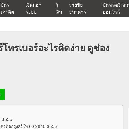
บัตร
เงินนอก
กู้
รายชื่อ
บัตรกดเงินส
เครดิต
ระบบ
เงิน
ธนาคาร
ออนไลน์
นเชื่ออนุมัติง่าย หรือจากบัตรกดเงินสด พร้อมรีไฟแนนซ์วันนี้
แหล่งเงินด่วนรับสินเชื่อพร้อมบ
รีโทรเบอร์อะไรติดง่าย ดูช่อง
e
6 3555
ครดิตกรุงศรีโทร 0 2646 3555