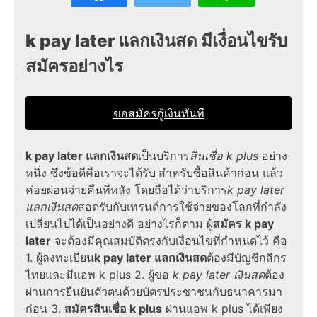
k pay later แลกเงินสด มีเงื่อนไขรับ
สมัครอย่างไร
ขอสมัครกู้เงินทันที
k pay later แลกเงินสด
เป็นบริการ
สินเชื่อ k plus
อย่าง
หนึ่ง ซึ่งข้อดีคือเราจะได้รับ
สำหรับซื้อสินค้าก่อน แล้ว
ค่อยผ่อนจ่ายคืนทีหลัง โดยถือได้ว่าบริการ
k pay later
แลกเงินสด
สอดรับกับเทรนด์การใช้จ่ายของโลกที่กำลัง
เปลี่ยนไปได้เป็นอย่างดี อย่างไรก็ตาม ผู้
สมัคร k pay
later
จะต้องมีคุณสมบัติตรงกับ
เงื่อนไข
ที่กำหนดไว้ คือ
1. ผู้ลงทะเบียน
k pay later แลกเงินสด
ต้องมีบัญชีกสิกร
ไทยและมีแอพ k plus 2. ผู้ขอ
k pay later
เงินสด
ต้อง
ผ่านการยืนยันตัวตนด้วยบัตรประชาชนกับธนาคารมา
ก่อน 3.
สมัครสินเชื่อ
k plus
ผ่านแอพ
k plus
ได้เพียง