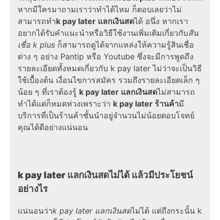
หากมีใครมาถามเราว่า
ทำได้ไหม
ก็ตอบเลยว่าไม่
สามารถทำ
k pay later แลกเงินสด
ได้ อนึ่ง หากเรา
อยากได้รับคำ
แนะนำ
หรือ
วิธีใช้
งานเพิ่มเติมเกี่ยวกับ
สิน
เชื่อ k plus
ก็สามารถดูได้จากแหล่งให้ความรู้สินเชื่อ
ต่าง ๆ อย่าง Pantip หรือ Youtube ซึ่งจะมีการพูดถึง
รายละเอียดทั้งหมดเกี่ยวกับ
k pay later
ไม่ว่าจะเป็น
วิธี
ใช้
เบื้องต้น
เงื่อนไข
การสมัคร รวมถึงรายละเอียดเล็ก ๆ
น้อย ๆ ที่เราต้องรู้
k pay later แลกเงินสด
ไม่สามารถ
ทำได้แต่ก็หมดห่วงเพราะว่า
k pay later ร้านค้า
มี
บริการที่เป็นร้านค้าชั้นนำอยู่จำนวนไม่น้อยตอบโจทย์
คุณได้ดีอย่างแน่นอน
k pay later
แลกเงินสดไม่ได้ แล้วมีประโยชน์
อย่างไร
แน่นอนว่า
k pay later แลกเงินสด
ไม่ได้ แต่ถึงกระนั้น
k