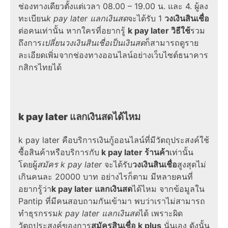
ช่องทางเดียวตั้งแต่เวลา 08.00 – 19.00 น. และ 4. ผู้ลง
ทะเบียน
k pay later แลกเงินสด
จะได้รับ 1
วงเงินสินเชื่อ
ต่อคนเท่านั้น หากใครที่อยากรู้
k pay later วิธีใช้
รวม
ถึงการ
เปลี่ยนวงเงินสินเชื่อเป็นเงินสด
ก็สามารถดูราย
ละเอียดเพิ่มจากช่องทาง
ออนไลน์
อย่างเว็บไซต์ธนาคาร
กสิกรไทยได้
k pay later
แลกเงินสดได้ไหม
k pay later
คือบริการเงินกู้
ออนไลน์
ที่มีวัตถุประสงค์ใช้
ซื้อสินค้าหรือบริการกับ
k pay later ร้านค้า
เท่านั้น
โดยผู้
สมัคร
k pay later
จะได้รับ
วงเงินสินเชื่อ
สูงสุดไม่
เกินคนละ 20000 บาท อย่างไรก็ตาม มีหลายคนที่
อยากรู้ว่า
k pay later แลกเงินสด
ได้ไหม จากข้อมูลใน
Pantip ที่มีคนสอบถามกันเข้ามา พบว่าเราไม่สามารถ
ทำธุรกรรม
k pay later แลกเงินสด
ได้ เพราะผิด
วัตถุประสงค์ของการ
สมัครสินเชื่อ
k plus
นั่นเอง ดังนั้น