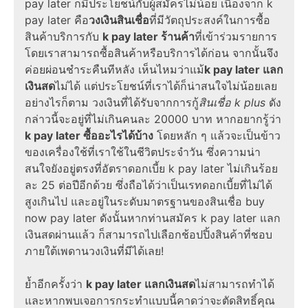
pay later
ก็มีประโยชน์กับผู้สมัครไม่น้อย เนื่องจาก
k
pay later
คือ
วงเงินสินเชื่อ
ที่มีวัตถุประสงค์ในการซื้อ
สินค้าบริการกับ
k pay later ร้านค้า
ที่เข้าร่วมรายการ
โดยเราสามารถซื้อสินค้าหรือบริการได้ก่อน จากนั้นจึง
ค่อยผ่อนชำระคืนทีหลัง เห็นไหมว่าแม้
k pay later แลก
เงินสด
ไม่ได้ แต่ประโยชน์ที่เราได้ก็น่าสนใจไม่น้อยเลย
อย่างไรก็ตาม วงเงินที่ได้รับจากการกู้
สินเชื่อ k plus
ดัง
กล่าวนี้จะอยู่ที่ไม่เกินคนละ 20000 บาท หากอยากรู้ว่า
k pay later ซื้ออะไรได้บ้าง
โดยหลัก ๆ แล้วจะเป็นข้าว
ของเครื่องใช้ที่เราใช้ในชีวิตประจำวัน ซึ่งความน่า
สนใจยังอยู่ตรงที่อัตราดอกเบี้ย
k pay later
ไม่เกินร้อย
ละ 25 ต่อปีอีกด้วย ซึ่งถือได้ว่าเป็นเรทดอกเบี้ยที่ไม่ได้
สูงเกินไป และอยู่ในระดับมาตรฐานของสินเชื่อ
buy
now pay later ดังนั้นหากท่านสมัคร k pay later แลก
เงินสดผ่านแล้ว ก็สามารถไปเลือกช้อปปิ้งสินค้าที่ชอบ
ภายใต้เพดานวงเงินที่มีได้เลย!
ย้ำอีกครั้งว่า
k pay later แลกเงินสด
ไม่สามารถทำได้
และหากพบเจอการกระทำแบบนี้คาดว่าจะตัดสิทธิ์คุณ