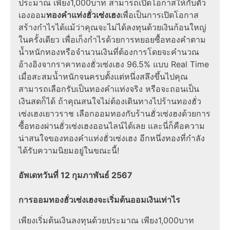
ประมาณ เพียง1,000บาท สามารถเปิดโอกาสให้กับตัว
เองออม
ทองคําแท่งฮั่วเซ่งเฮง
เพื่อเป็นการเปิดโอกาส
สร้างกำไรได้แม้ว่าคุณจะไม่ได้ลงทุนด้วยเงินก้อนใหญ่
ในครั้งเดียว เพื่อเก็งกำไรด้วยการทยอยซื้อทองคำตาม
น้ำหนักทองหรือจำนวนเงินที่ต้องการโดยจะคำนวณ
อ้างอิงจากราคาทองฮั่วเซ่งเฮง 96.5% แบบ Real Time
เมื่อสะสมน้ำหนักจนครบตั้งแต่หนึ่งสลึงขึ้นไปคุณ
สามารถเลือกรับเป็นทองคำแท่งจริง หรือจะถอนเป็น
เงินสดก็ได้ ถ้าคุณสนใจไม่ต้องเดินทางไปร้านทองฮั่ว
เซ่งเฮงเยาวราช เลือกออมทองกับร้านฮั่วเซ่งฮงด้วยการ
ซื้อทองผ่านฮั่วเซ่งเฮงออนไลน์ได้เลย และนี่ก็คือความ
น่าสนใจของทองคำแท่งฮั่วเซ่งเฮง อีกหนึ่งทองที่กำลัง
ได้รับความนิยมอยู่ในขณะนี้!
อัพเดทวันที่ 12 กุมภาพันธ์ 2567
การออมทองฮั่วเซ่งเฮงจะเริ่มต้นออมเงินเท่าไร
เพียงเริ่มต้นเงินลงทุนด้วยประมาณ เพียง1,000บาท