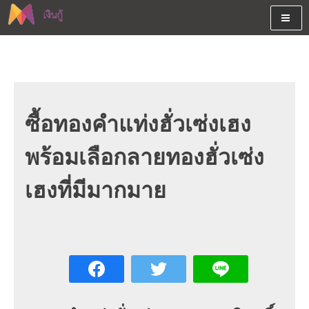
Skip
to
content
ต้องการกู้เงินออนไลน์ได้จริงรับเงินสดด่วนจากสินเชื่ออนุมัติง่าย
สนใจยืมเงินออนไลน์ผ่านแหล่ง
หรือจากบัตรกดเงินสด พร้อมรีไฟแนนซ์วันนี้
เงินด่วนรับสินเชื่อพร้อมบัตรกด
เงินสด และมีรีไฟแนนซ์ด้วย
ซื้อทองคำแท่งฮั่วเซ่งเฮง
พร้อมเลือกลายทองฮั่วเซ่ง
เฮงที่มีมากมาย