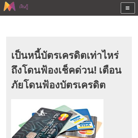
Skip
to
content
ต้องการกู้เงินออนไลน์ได้จริงรับเงินสดด่วนจากสินเชื่ออนุมัติง่าย
สนใจยืมเงินออนไลน์ผ่านแหล่ง
หรือจากบัตรกดเงินสด พร้อมรีไฟแนนซ์วันนี้
เงินด่วนรับสินเชื่อพร้อมบัตรกด
เงินสด และมีรีไฟแนนซ์ด้วย
เป็นหนี้บัตรเครดิตเท่าไหร่
ถึงโดนฟ้องเช็คด่วน! เตือน
ภัยโดนฟ้องบัตรเครดิต