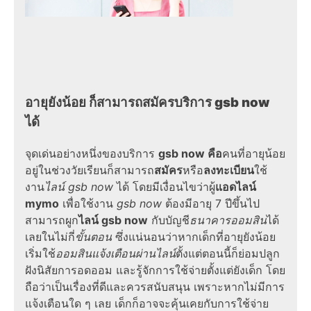
อายุยังน้อย ก็สามารถสมัคร
บริการ
gsb now
ได้
จุดเด่นอย่างหนึ่งของ
บริการ
gsb now
คือ
คนที่อายุน้อย
อยู่ในช่วงวัยเรียนก็สามารถ
สมัคร
หรือ
ลงทะเบียน
ใช้
งาน
ไลน์
gsb now
ได้ โดยมีเงื่อนไขว่าผู้
แอดไลน์
mymo
เพื่อใช้งาน
gsb now
ต้องมีอายุ 7 ปีขึ้นไป
สามารถผูก
ไลน์
gsb now
กับบัญชี
ธนาคารออมสิน
ได้
เลยในไม่กี่
ขั้นตอน
ซึ่งแน่นอนว่าหากเด็กที่อายุยังน้อย
เริ่มใช้
ออมสินแจ้งเตือนผ่านไลน์
ตั้งแต่ตอนนี้ก็ย่อมปลูก
ฝังนิสัยการอดออม และรู้จักการใช้จ่ายตั้งแต่ยังเด็ก โดย
ถือว่าเป็นเรื่องที่ดีและควรสนับสนุน เพราะหากไม่มีการ
แจ้งเตือนใด ๆ เลย เด็กก็อาจจะคุ้นเคยกับการใช้จ่าย