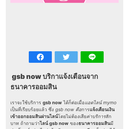
gsb now บริกาแจ้งเตือนจาก
ธนาคารออมสิน
เราจะใช้บริการ
gsb now
ได้ก็ต่อเมื่อ
แอดไลน์
mymo
เป็นที่เรียบร้อยแล้ว ซึ่ง
gsb now
คือ
การ
แจ้งเตือนเงิน
เข้าออกออมสินผ่านไลน์
โดยไม่ต้องเสีย
ค่าบริการ
สัก
บาท ถ้าถามว่า
ไลน์
gsb now
ของ
ธนาคารออมสิน
มี