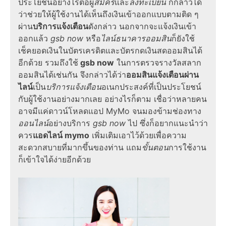
ประโยชน์อย่างไรต่อผู้
สมัคร
และ
ลงทะเบียน
ก็กล่าวได้
ว่าช่วยให้ผู้ใช้งานได้เห็นถึงเงินเข้าออกแบบตามติด ๆ
ผ่าน
บริการแจ้งเตือน
ดังกล่าว นอกจากจะแจ้งเงินเข้า
ออกแล้ว
gsb now
หรือ
ไลน์ธนาคารออมสิน
ก็ยังใช้
เช็คยอดเงินในบัตรเครดิตและบัตรกดเงินสดออมสินได้
อีกด้วย รวมถึงใช้
gsb now
ในการตรวจรางวัลสลาก
ออมสินได้เช่นกัน จึงกล่าวได้ว่า
ออมสินแจ้งเตือนผ่าน
ไลน์
เป็น
บริการแจ้งเตือน
อเนกประสงค์ที่เป็นประโยชน์
กับผู้ใช้งานอย่างมากเลย อย่างไรก็ตาม เชื่อว่าหลายคน
อาจมีแค่ดาวน์โหลดแอป
MyMo
จนมองข้ามช่องทาง
ออนไลน์
อย่าง
บริการ
gsb now
ไป ซึ่งก็อยากแนะนำว่า
ควร
แอดไลน์ mymo
เพิ่มเติมเอาไว้ด้วยเพื่อความ
สะดวกสบายที่มากขึ้นของท่าน แถม
ขั้นตอน
การใช้งาน
ก็เข้าใจได้ง่ายอีกด้วย