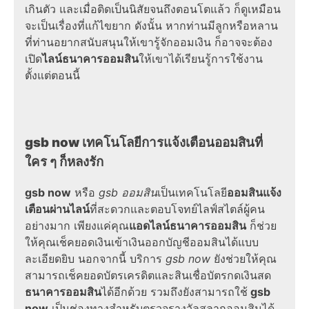
เกินตัว และเมื่อติดเป็นนิสัยจนถึงตอนโตแล้ว ก็ดูเหมือน
จะเป็นเรื่องที่แก้ไขยาก ดังนั้น หากท่านมีลูกหรือหลาน
ที่ท่านอยากสนับสนุนให้เขารู้จักออมเงิน ก็อาจจะต้อง
เปิด
ไลน์ธนาคารออมสิน
ให้เขาได้เรียนรู้การใช้งาน
ตั้งแต่ตอนนี้
gsb now
เทคโนโลยีการแจ้งเตือนออมสินที่
ใคร ๆ ก็หลงรัก
gsb now
หรือ
gsb
ออมสิน
เป็นเทคโนโลยี
ออมสินแจ้ง
เตือนผ่านไลน์
ที่สะดวกและตอบโจทย์ไลฟ์สไตล์ผู้คน
อย่างมาก เพียงแค่คุณ
แอดไลน์ธนาคารออมสิน
ก็ช่วย
ให้คุณเช็คยอดเงินเข้าเงินออกบัญชีออมสินได้แบบ
ละเอียดยิบ นอกจากนี้
บริการ
gsb now
ยังช่วยให้คุณ
สามารถเช็คยอดบัตรเครดิตและสินเชื่อบัตรกดเงินสด
ธนาคารออมสิน
ได้อีกด้วย รวมถึงยังสามารถใช้
gsb
now
เป็นช่องทางสำหรับตรวจรางวัลสลากออมสินได้