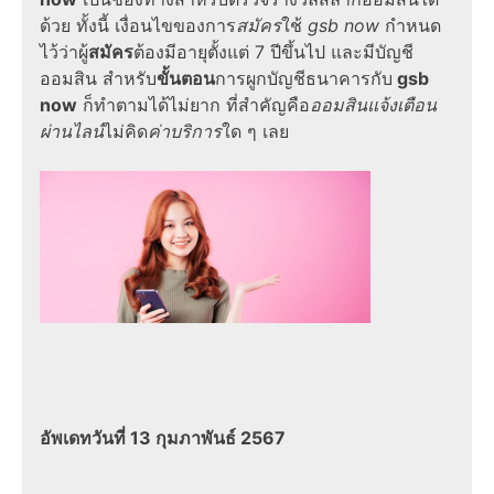
ด้วย ทั้งนี้ เงื่อนไขของการ
สมัคร
ใช้
gsb now
กำหนด
ไว้ว่าผู้
สมัคร
ต้องมีอายุตั้งแต่ 7 ปีขึ้นไป และมีบัญชี
ออมสิน สำหรับ
ขั้นตอน
การผูกบัญชีธนาคารกับ
gsb
now
ก็ทำตามได้ไม่ยาก ที่สำคัญคือ
ออมสินแจ้งเตือน
ผ่านไลน์
ไม่คิด
ค่าบริการ
ใด ๆ เลย
อัพเดทวันที่ 13 กุมภาพันธ์ 2567