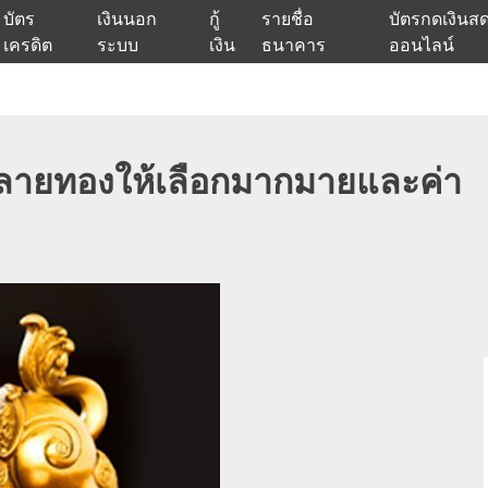
บัตร
เงินนอก
กู้
รายชื่อ
บัตรกดเงินส
เครดิต
ระบบ
เงิน
ธนาคาร
ออนไลน์
นเชื่ออนุมัติง่าย หรือจากบัตรกดเงินสด พร้อมรีไฟแนนซ์วันนี้
แหล่งเงินด่วนรับสินเชื่อพร้อมบ
ทีลายทองให้เลือกมากมายและค่า