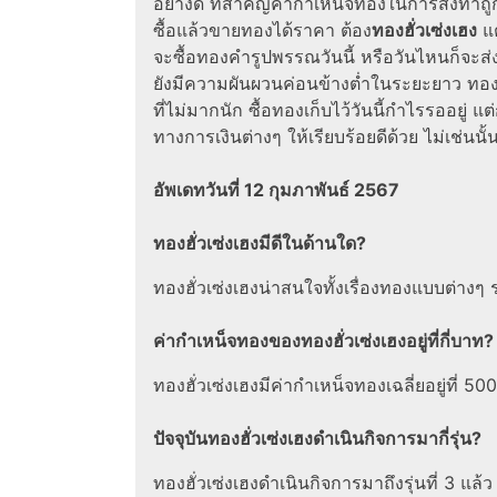
อย่างดี ที่สำคัญค่ากําเหน็จทองในการสั่งท
ซื้อแล้วขายทองได้ราคา ต้อง
ทองฮั่วเซ่งเฮง
แต
จะซื้อทองคำรูปพรรณวันนี้ หรือวันไหนก็จะส
ยังมีความผันผวนค่อนข้างต่ำในระยะยาว ทองค
ที่ไม่มากนัก ซื้อทองเก็บไว้วันนี้กำไรรออยู่ 
ทางการเงินต่างๆ ให้เรียบร้อยดีด้วย ไม่เช่นนั
อัพเดทวันที่ 12 กุมภาพันธ์ 2567
ทองฮั่วเซ่งเฮง
มีดีในด้านใด?
ทองฮั่วเซ่งเฮงน่าสนใจทั้งเรื่องทองแบบต่าง
ค่ากำเหน็จทองของ
ทองฮั่วเซ่งเฮง
อยู่ที่กี่บาท?
ทองฮั่วเซ่งเฮงมีค่ากำเหน็จทองเฉลี่ยอยู่ที่ 5
ปัจจุบัน
ทองฮั่วเซ่งเฮง
ดำเนินกิจการมากี่รุ่น?
ทองฮั่วเซ่งเฮงดำเนินกิจการมาถึงรุ่นที่ 3 แล้ว