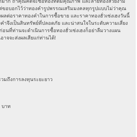
ำถูกมาก ถ้าคุณคิดจะซื้อทองที่ดีมีคุณภาพ และลายทองสวยงาม
่ขอบอกไว้ว่าทองคำรูปพรรณเสริมมงคลทุกรูปแบบไม่ว่าคุณ
่งผลต่อราคาทองคำในการซื้อขาย และราคาทองฮั่วเซ่งเฮงวันนี้
ำจึงเป็นสินทรัพย์ที่ปลอดภัย และน่าสนใจในระดับความเสี่ยง
แต่ก่อนที่ท่านจะดำเนินการซื้อทองฮั่วเซ่งเฮงก็อย่าลืมวางแผน
้นอาจจะส่งผลเสียแก่ท่านได้!
ๆ รวมถึงการลงทุนระยะยาว
00 บาท