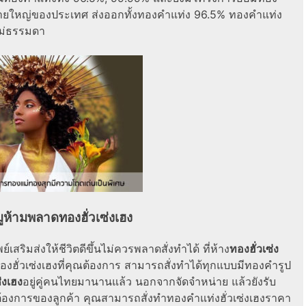
ยใหญ่ของประเทศ ส่งออก‎ทั้งทองคำแท่ง 96.5% ‎ทองคำแท่ง
ม่ธรรมดา
มูห้ามพลาดทองฮั่วเซ่งเฮง
เสริมส่งให้ชีวิตดีขึ้นไม่ควรพลาดสั่งทำได้ ที่ห้าง
ทองฮั่วเซ่ง
งฮั่วเซ่งเฮงที่คุณต้องการ สามารถสั่งทำได้ทุกแบบมีทองคำรูป
่งเฮง
อยู่คู่คนไทยมานานแล้ว นอกจากจัดจำหน่าย แล้วยังรับ
องการของลูกค้า คุณสามารถสั่งทำทองคําแท่งฮั่วเซ่งเฮงราคา