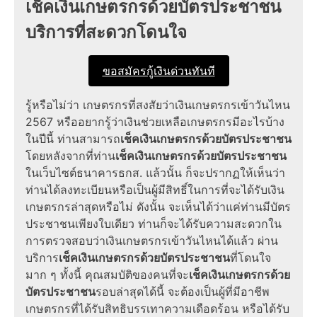
เช็คเงินเกษตรกรด้วยบัตรประชาชน
บริการที่สะดวกโดนใจ
ขอสมัครกู้เงินด่วนทันที
รู้หรือไม่ว่า เกษตรกรที่สงสัยว่า
เงินเกษตรกรเข้าวันไหน
2567
หรืออยากรู้ว่า
เงินช่วยเหลือเกษตรกร
มีอะไรบ้าง
ในปีนี้ ท่านสามารถ
เช็คเงินเกษตรกรด้วยบัตรประชาชน
โดยหลังจากที่ท่าน
เช็คเงินเกษตรกรด้วยบัตรประชาชน
ในเว็บไซต์ธนาคารธกส. แล้วนั้น ก็จะปรากฏให้เห็นว่า
ท่านได้
ลงทะเบียน
หรือเป็น
ผู้มีสิทธิ์
ในการที่จะได้รับ
เงิน
เกษตรกรล่าสุด
หรือไม่ ดังนั้น จะเห็นได้ว่าแค่ท่านมี
บัตร
ประชาชน
เพียงใบเดียว ท่านก็จะได้รับความสะดวกใน
การตรวจสอบว่า
เงินเกษตรกรเข้าวันไหน
ได้แล้ว ผ่าน
บริการ
เช็คเงินเกษตรกรด้วยบัตรประชาชน
ที่โดนใจ
มาก ๆ ทั้งนี้
คุณสมบัติ
ของคนที่จะ
เช็คเงินเกษตรกรด้วย
บัตรประชาชน
รอบ
ล่าสุด
ได้นี้ จะต้องเป็นผู้ที่มีอาชีพ
เกษตรกรที่ได้รับสิทธิ
บรรเทาความเดือดร้อน
หรือได้รับ