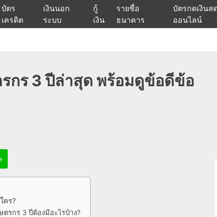
บัตร
เงินนอก
กู้
รายชื่อ
บัตรกดเงินส
เครดิต
ระบบ
เงิน
ธนาคาร
ออนไลน์
นเชื่ออนุมัติง่าย หรือจากบัตรกดเงินสด พร้อมรีไฟแนนซ์วันนี้
แหล่งเงินด่วนรับสินเชื่อพร้อมบ
กร 3 ปีล่าสุด พร้อมดูข้อดีข้อ
e
งใคร?
ษตรกร 3 ปีต้องมีอะไรบ้าง?