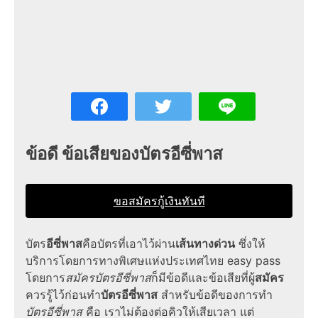
ข้อดี ข้อเสียของบัตร
อีซี่พาส
ขอสมัครกู้เงินทันที
บัตร
อีซี่พาส
คือบัตรที่เอาไว้ผ่าน
เส้นทางด่วน
ซึ่งให้
บริการโดย
การทางพิเศษแห่งประเทศไทย easy pass
โดยการ
สมัครบัตร
อีซี่
พ
าส
ก็มีข้อดีและข้อเสียที่ผู้
สมัคร
ควรรู้ไว้ก่อนทำ
บัตรอีซี่พาส
สำหรับข้อดีของการทำ
บัตร
อีซี่พาส
คือ เราไม่ต้องต่อคิวให้เสียเวลา แต่