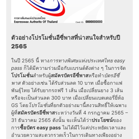
ตัวอย่างโปรโมชั่นอีซี่พาสที่น่าสนใจสำหรับปี
2565
ในปี 2565 นี้ ทาง
การทางพิเศษแห่งประเทศไทย easy
pass
ก็ได้มีความร่วมมือกับแบรนด์ดังต่าง ๆ ในการจัด
โปรโมชั่น
สำหรับผู้
สมัครบัตร
อีซี่พาส
หรือทำ
บัตร
อีซี่
พาส
ตัวอย่างเช่น ได้รับส่วนลด 10 บาท
เมื่อซื้อกาแฟ
พันธุ์ไทย ได้รับยากรถฟรี 1 เส้น เมื่อเปลี่ยนยาง 3 เส้น
หรือจะเป็นส่วนลด 300 บาท เมื่อเปลี่ยนแบตเตอรี่ยี่ห้อ
GS
โดย
โปรโมชั่น
ที่ยกตัวอย่างมานี้สงวนสิทธิ์ให้เฉพาะ
ผู้ที่
สมัครบัตร
อีซี่พาส
ระหว่างวันที่ 4 กรกฎาคม 2565 –
31 ธันวาคม 2565 ดังนั้น จะเห็นได้ว่า
ประโยชน์
ของ
การ
ซื้อบัตร easy pass
ไม่ได้มีไว้แค่ประหยัดเวลาและ
อำนวยความสะดวกรวดเร็วในการเดินทางเพียงอย่าง