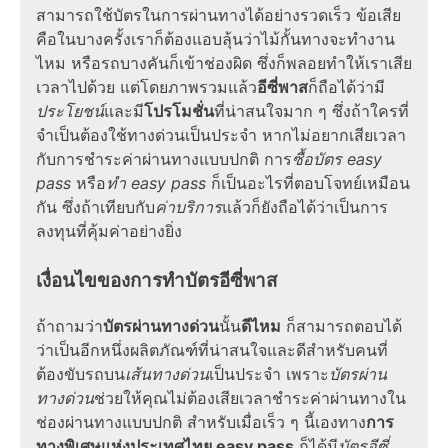
สามารถใช้บัตรในการผ่านทางได้อย่างรวดเร็ว ข้อเสีย
คือในบางครั้งเราก็ต้องแอบลุ้นว่าไม้กั้นทางจะทำงาน
ไหม หรือรถบางคันก็เข้าช่องผิด ซึ่งก็พลอยทำให้เราเสีย
เวลาไปด้วย แต่โดยภาพรวมแล้ว
อีซี่พาส
ก็ถือได้ว่ามี
ประโยชน์
และมี
โปรโมชั่น
ที่น่าสนใจมาก ๆ ซึ่งถ้าใครที่
จำเป็นต้องใช้ทางด่วนเป็นประจำ หากไม่อยากเสียเวลา
กับการชำระค่าผ่านทางแบบปกติ การ
ซื้อบัตร
easy
pass
หรือ
ทํา
easy pass
ก็เป็นอะไรที่ตอบโจทย์เหมือน
กัน ซึ่งถ้าเทียบกับ
ค่าบริการ
แล้วก็ยังถือได้ว่าเป็นการ
ลงทุนที่คุ้มค่าอย่างยิ่ง
เงื่อนไขของการทำบัตรอีซี่พาส
ถ้าถามว่า
บัตรผ่านทางด่วน
นั้น
ดีไหม
ก็สามารถตอบได้
ว่าเป็นอีกหนึ่งผลิตภัณฑ์ที่น่าสนใจและดีสำหรับคนที่
ต้องขับรถบน
เส้นทางด่วน
เป็นประจำ เพราะ
บัตรผ่าน
ทางด่วน
ช่วยให้คุณไม่ต้องเสียเวลาชำระค่าผ่านทางใน
ช่องผ่านทางแบบปกติ สำหรับเมื่อเร็ว ๆ นี้เองทาง
การ
ทางพิเศษแห่งประเทศไทย easy pass
ก็ได้มี
บัตร
อีซี่