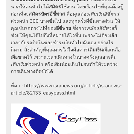
พาส
ให้คนทั่วไปได้
สมัคร
ใช้งาน โดยเงื่อนไขที่คุณต้องรู้
ก่อนที่จะ
สมัครบัตร
อีซี่พาส
คือคุณต้อง
เติมเงิน
อีซี่พาส
ล่วงหน้า 300 บาทขึ้นไป และทุกครั้งที่ขึ้นทางด่วน ให้
คุณขับรถตรงไปที่ช่อง
อีซี่พาส
ซึ่งการ
สมัคร
อีซี่พาส
ก็
ช่วยให้คุณได้ไปถึงที่หมายได้ไวขึ้น เพราะไม่ต้องเสีย
เวลากับรถติดในช่องชำระเงินทั่วไปนั่นเอง อย่างไร
ก็ตาม สิ่งสำคัญที่คุณควรใส่ใจคือควร
เติมเงิน
เผื่อเหลือ
เผื่อขาดไว้ เพราะเวลาเดินทางในบางครั้งคุณอาจลืม
เติมเงิน
ล่วงหน้า หรือเติมน้อยเกินไปจนทำให้ระหว่าง
การเดินทางติดขัดได้
ที่มา :
https://www.isranews.org/article/isranews-
article/82133-easypass.html