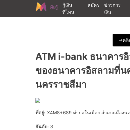
Skip
กู้เงิน
สมัคร
ข่าวการ
to
ที่ไหน
เงิน
content
ต้องการกู้เงินออนไลน์ได้จริงรับเงินสดด่วนจากสิ
สนใจยืมเงินออนไลน์ผ่าน
->คลิก
ATM i-bank ธนาคารอิส
ของธนาคารอิสลามที่น
นครราชสีมา
ที่อยู่:
X4M8+689 ตำบลในเมือง อำเภอเมืองนค
อันดับ:
3