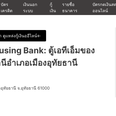
บัตร
เงินนอก
กู้
รายชื่อ
บัตรกดเงินส
เครดิต
ระบบ
เงิน
ธนาคาร
ออนไลน์
นเชื่ออนุมัติง่าย หรือจากบัตรกดเงินสด พร้อมรีไฟแนนซ์วันนี้
แหล่งเงินด่วนรับสินเชื่อพร้อมบ
 ดูแหล่งกู้เงินออีไลน์<-
ng Bank: ตู้เอทีเอ็มของ
นีอำเภอเมืองอุทัยธานี
งอุทัยธานี จ.อุทัยธานี 61000