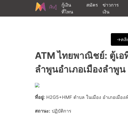
Skip
กู้เงิน
สมัคร
ข่าวการ
to
ที่ไหน
เงิน
content
ต้องการกู้เงินออนไลน์ได้จริงรับเงินสดด่วนจากสิ
สนใจยืมเงินออนไลน์ผ่าน
->คลิก
ATM ไทยพาณิชย์: ตู้เอ
ลำพูนอำเภอเมืองลำพูน
ที่อยู่:
H2G5+HMF ตำบล ในเมือง อำเภอเมืองล
สถานะ:
ปฏิบัติการ