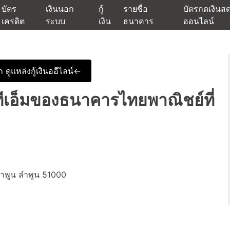
บัตร
เงินนอก
กู้
รายชื่อ
บัตรกดเงินส
เครดิต
ระบบ
เงิน
ธนาคาร
ออนไลน์
นเชื่ออนุมัติง่าย หรือจากบัตรกดเงินสด พร้อมรีไฟแนนซ์วันนี้
แหล่งเงินด่วนรับสินเชื่อพร้อมบ
 ดูแหล่งกู้เงินออีไลน์<-
ทีเอ็มของธนาคารไทยพาณิชย์ที่
ำพูน ลำพูน 51000