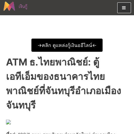
Skip
to
content
ต้องการกู้เงินออนไลน์ได้จริงรับเงินสดด่วนจากสินเชื่ออนุมัติง่าย
สนใจยืมเงินออนไลน์ผ่านแหล่ง
หรือจากบัตรกดเงินสด พร้อมรีไฟแนนซ์วันนี้
เงินด่วนรับสินเชื่อพร้อมบัตรกด
->คลิก ดูแหล่งกู้เงินออีไลน์<-
เงินสด และมีรีไฟแนนซ์ด้วย
ATM ธ.ไทยพาณิชย์: ตู้
เอทีเอ็มของธนาคารไทย
พาณิชย์ที่จันทบุรีอำเภอเมือง
จันทบุรี