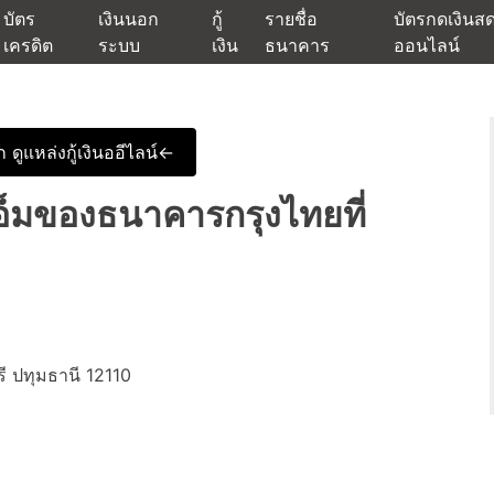
บัตร
เงินนอก
กู้
รายชื่อ
บัตรกดเงินส
เครดิต
ระบบ
เงิน
ธนาคาร
ออนไลน์
นเชื่ออนุมัติง่าย หรือจากบัตรกดเงินสด พร้อมรีไฟแนนซ์วันนี้
แหล่งเงินด่วนรับสินเชื่อพร้อมบ
 ดูแหล่งกู้เงินออีไลน์<-
เอ็มของธนาคารกรุงไทยที่
 ปทุมธานี 12110