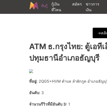
Skip
กู้เงิน
สมัคร
ข่าวการ
to
ที่ไหน
เงิน
content
ต้องการกู้เงินออนไลน์ได้จริงรับเงินสดด่วนจากสิ
สนใจยืมเงินออนไลน์ผ่าน
->คลิก
ATM ธ.กรุงไทย: ตู้เอที
ปทุมธานีอำเภอธัญบุรี
ที่อยู่:
2QG5+HVM ตำบล ลำผักกูด อำเภอธัญบุรี
อันดับ:
3
จำนวนรีวิวที่มีอันดับ 3:
1