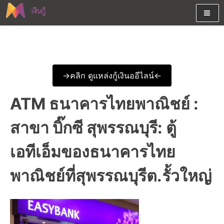
Skip
to
content
ต้องการกู้เงินออนไลน์ได้จริงรับเงินสดด่วนจากสินเชื่ออนุมัติง่าย
สนใจยืมเงินออนไลน์ผ่านแหล่ง
หรือจากบัตรกดเงินสด พร้อมรีไฟแนนซ์วันนี้
เงินด่วนรับสินเชื่อพร้อมบัตรกด
->คลิก ดูแหล่งกู้เงินออีไลน์<-
เงินสด และมีรีไฟแนนซ์ด้วย
ATM ธนาคารไทยพาณิชย์ :
สาขา บิ๊กซี สุพรรณบุรี: ตู้
เอทีเอ็มของธนาคารไทย
พาณิชย์ที่สุพรรณบุรีต.รั้วใหญ่