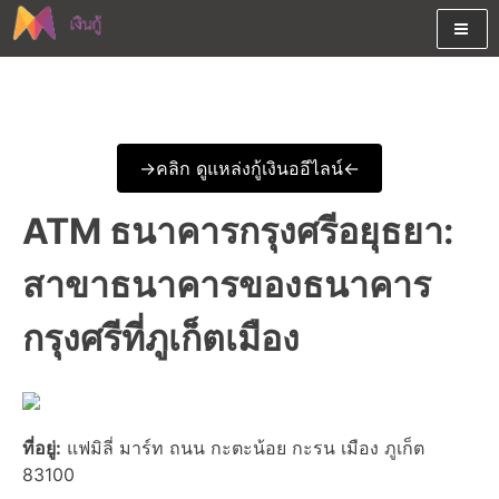
Skip
to
content
ต้องการกู้เงินออนไลน์ได้จริงรับเงินสดด่วนจากสินเชื่ออนุมัติง่าย
สนใจยืมเงินออนไลน์ผ่านแหล่ง
หรือจากบัตรกดเงินสด พร้อมรีไฟแนนซ์วันนี้
เงินด่วนรับสินเชื่อพร้อมบัตรกด
->คลิก ดูแหล่งกู้เงินออีไลน์<-
เงินสด และมีรีไฟแนนซ์ด้วย
ATM ธนาคารกรุงศรีอยุธยา:
สาขาธนาคารของธนาคาร
กรุงศรีที่ภูเก็ตเมือง
ที่อยู่:
แฟมิลี่ มาร์ท ถนน กะตะน้อย กะรน เมือง ภูเก็ต
83100