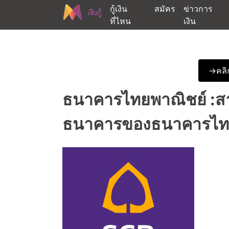
Skip
กู้เงิน
สมัคร
ข่าวการ
to
ที่ไหน
เงิน
content
ต้องการกู้เงินออนไลน์ได้จริงรับเงินสดด่วนจากสิ
สนใจยืมเงินออนไลน์ผ่าน
->คลิก
ธนาคารไทยพาณิชย์ :ส
ธนาคารของธนาคารไทยพ