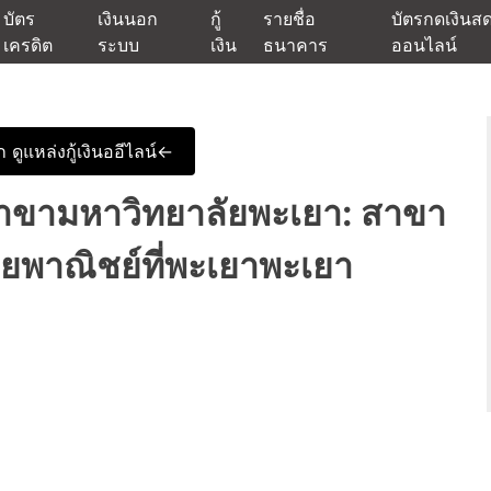
บัตร
เงินนอก
กู้
รายชื่อ
บัตรกดเงินส
เครดิต
ระบบ
เงิน
ธนาคาร
ออนไลน์
นเชื่ออนุมัติง่าย หรือจากบัตรกดเงินสด พร้อมรีไฟแนนซ์วันนี้
แหล่งเงินด่วนรับสินเชื่อพร้อมบ
 ดูแหล่งกู้เงินออีไลน์<-
าขามหาวิทยาลัยพะเยา: สาขา
าณิชย์ที่พะเยาพะเยา