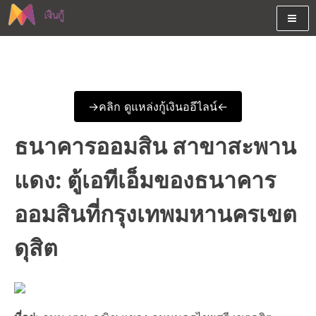
Skip
to
content
ต้องการกู้เงินออนไลน์ได้จริงรับเงินสดด่วนจากสินเชื่ออนุมัติง่าย
สนใจยืมเงินออนไลน์ผ่านแหล่ง
หรือจากบัตรกดเงินสด พร้อมรีไฟแนนซ์วันนี้
เงินด่วนรับสินเชื่อพร้อมบัตรกด
->คลิก ดูแหล่งกู้เงินออีไลน์<-
เงินสด และมีรีไฟแนนซ์ด้วย
ธนาคารออมสิน สาขาสะพาน
แดง: ตู้เอทีเอ็มของธนาคาร
ออมสินที่กรุงเทพมหานครเขต
ดุสิต