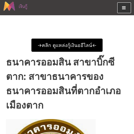
Skip
to
content
ต้องการกู้เงินออนไลน์ได้จริงรับเงินสดด่วนจากสินเชื่ออนุมัติง่าย
สนใจยืมเงินออนไลน์ผ่านแหล่ง
หรือจากบัตรกดเงินสด พร้อมรีไฟแนนซ์วันนี้
เงินด่วนรับสินเชื่อพร้อมบัตรกด
->คลิก ดูแหล่งกู้เงินออีไลน์<-
เงินสด และมีรีไฟแนนซ์ด้วย
ธนาคารออมสิน สาขาบิ๊กซี
ตาก: สาขาธนาคารของ
ธนาคารออมสินที่ตากอำเภอ
เมืองตาก