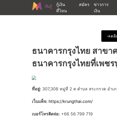
Skip
กู้เงิน
สมัคร
ข่าวการ
to
ที่ไหน
เงิน
content
ต้องการกู้เงินออนไลน์ได้จริงรับเงินสดด่วนจากสิ
สนใจยืมเงินออนไลน์ผ่าน
->คลิก
ธนาคารกรุงไทย สาขาศ
ธนาคารกรุงไทยที่เพชร
ที่อยู่:
307,308 หมู่ที่ 2 ต ตำบล สระกรวด อำเภ
เว็บแพ็จ:
https://krungthai.com/
เบอร์โทรติดจ่อ:
+66 56 799 719