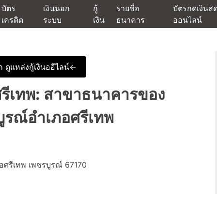
บัตร
เงินนอก
กู้
รายชื่อ
บัตรกดเงินส
เครดิต
ระบบ
เงิน
ธนาคาร
ออนไลน์
นเชื่ออนุมัติง่าย หรือจากบัตรกดเงินสด พร้อมรีไฟแนนซ์วันนี้
แหล่งเงินด่วนรับสินเชื่อพร้อมบ
 ดูแหล่งกู้เงินออีไลน์<-
รีเทพ: สาขาธนาคารของ
บูรณ์อำเภอศรีเทพ
อศรีเทพ เพชรบูรณ์ 67170