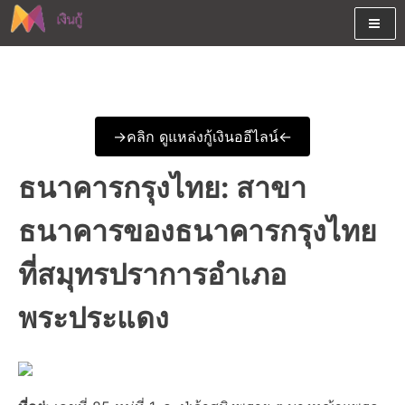
Skip
to
content
ต้องการกู้เงินออนไลน์ได้จริงรับเงินสดด่วนจากสินเชื่ออนุมัติง่าย
สนใจยืมเงินออนไลน์ผ่านแหล่ง
หรือจากบัตรกดเงินสด พร้อมรีไฟแนนซ์วันนี้
เงินด่วนรับสินเชื่อพร้อมบัตรกด
->คลิก ดูแหล่งกู้เงินออีไลน์<-
เงินสด และมีรีไฟแนนซ์ด้วย
ธนาคารกรุงไทย: สาขา
ธนาคารของธนาคารกรุงไทย
ที่สมุทรปราการอำเภอ
พระประแดง