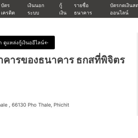
บัตร
เงินนอก
กู้
รายชื่อ
บัตรกดเงินส
เครดิต
ระบบ
เงิน
ธนาคาร
ออนไลน์
นเชื่ออนุมัติง่าย หรือจากบัตรกดเงินสด พร้อมรีไฟแนนซ์วันนี้
แหล่งเงินด่วนรับสินเชื่อพร้อมบ
 ดูแหล่งกู้เงินออีไลน์<-
คารของธนาคาร ธกสที่พิจิตร
ale , 66130 Pho Thale, Phichit