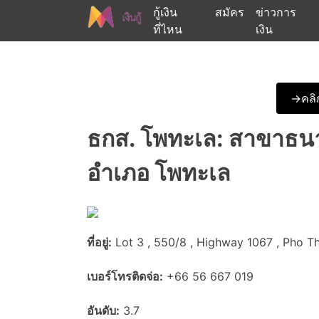
Skip
กู้เงิน
สมัคร
ข่าวการ
to
ที่ไหน
เงิน
content
ต้องการกู้เงินออนไลน์ได้จริงรับเงินสดด่วนจากสิ
สนใจยืมเงินออนไลน์ผ่าน
->คลิก
ธกส. โพทะเล: สาขาธนา
อำเภอ โพทะเล
ที่อยู่:
Lot 3 , 550/8 , Highway 1067 , Pho Th
เบอร์โทรติดจ่อ:
+66 56 667 019
อันดับ:
3.7