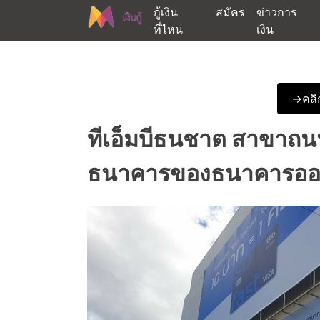
Skip
กู้เงิน
สมัคร
ข่าวการ
to
ที่ไหน
เงิน
content
ต้องการกู้เงินออนไลน์ได้จริงรับเงินสดด่วนจากสิ
สนใจยืมเงินออนไลน์ผ่าน
->คลิก
ทีเอ็มบีธนชาต สาขาถน
ธนาคารของธนาคารออมสิน