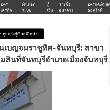
บัตร
เงินนอก
กู้
รายชื่อ
บัตรกดเงินส
เครดิต
ระบบ
เงิน
ธนาคาร
ออนไลน์
นเชื่ออนุมัติง่าย หรือจากบัตรกดเงินสด พร้อมรีไฟแนนซ์วันนี้
แหล่งเงินด่วนรับสินเชื่อพร้อมบ
 ดูแหล่งกู้เงินออีไลน์<-
นเบญจมราชูทิศ-จันทบุรี: สาขา
ที่จันทบุรีอำเภอเมืองจันทบุรี