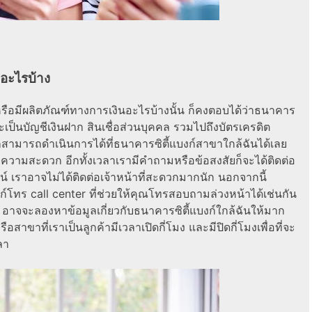
งอะไรบ้าง
หรือมีผลิตภัณฑ์ทางการเงินอะไรบ้างนั้น ก็คงตอบได้ว่าธนาคาร
จะเป็นบัญชีเงินฝาก สินเชื่อส่วนบุคคล รวมไปถึงบัตรเครดิต
ก็สามารถดำเนินการได้ที่ธนาคารซิตี้แบงก์สาขาใกล้ฉันได้เลย
วามสะดวก อีกทั้งเวลาเรามีคำถามหรือข้อสงสัยก็จะได้ติดต่อ
ลน์ เราอาจไม่ได้ติดต่อเจ้าหน้าที่สะดวกมากนัก นอกจากนี้
ก์โทร call center ที่ช่วยให้คุณโทรสอบถามล่วงหน้าได้เช่นกัน
อน อาจจะลองหาข้อมูลเกี่ยวกับธนาคารซิตี้แบงก์ใกล้ฉันให้มาก
ือสาขาที่เราเป็นลูกค้ามีเวลาเปิดกี่โมง และมีปิดกี่โมงเพื่อที่จะ
ลา