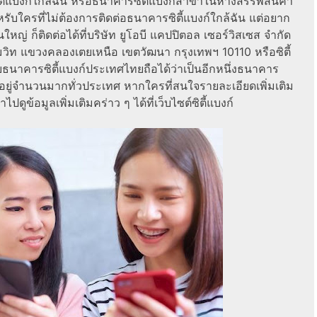
ี้แบงก์ใกล้ฉัน หรือธนาคารซิตี้แบงก์สาขาในห้างสรรพสินค้า
สำหรับใครที่ไม่ต้องการติดต่อธนาคารซิตี้แบงก์ใกล้ฉัน แต่อยาก
ใหญ่ ก็ติดต่อได้ที่บริษัท ยูโอบี แคปปิตอล เซอร์วิสเซส จำกัด
มวิท แขวงคลองเตยเหนือ เขตวัฒนา กรุงเทพฯ 10110 หรือซิตี้
นาคารซิตี้แบงก์ประเทศไทยถือได้ว่าเป็นอีกหนึ่งธนาคาร
อยู่จำนวนมากทั่วประเทศ หากใครที่สนใจรายละเอียดเพิ่มเติม
ปดูข้อมูลเพิ่มเติมคร่าว ๆ ได้ที่เว็บไซต์ซิตี้แบงก์