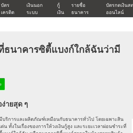
บัตร
เงินนอก
กู้
รายชื่อ
บัตรกดเงินส
เครดิต
ระบบ
เงิน
ธนาคาร
ออนไลน์
นเชื่ออนุมัติง่าย หรือจากบัตรกดเงินสด พร้อมรีไฟแนนซ์วันนี้
แหล่งเงินด่วนรับสินเชื่อพร้อมบ
ี่ธนาคารซิตี้แบงก์ใกล้ฉันว่ามี
e
อง่ายสุด ๆ
ที่มีบริการและผลิตภัณฑ์เหมือนกับธนาคารทั่วไป โดยเฉพาะสิน
เด่น ทั้งในเรื่องของการให้วงเงินกู้สูง และระยะเวลาผ่อนชำระที่