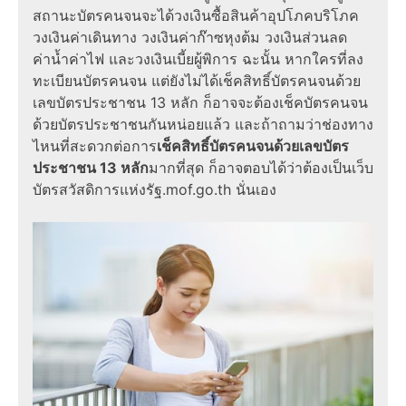
สถานะบัตรคนจน
จะได้วงเงินซื้อสินค้าอุปโภคบริโภค
วงเงินค่าเดินทาง วงเงินค่าก๊าซหุงต้ม วงเงินส่วนลด
ค่าน้ำค่าไฟ และวงเงินเบี้ยผู้พิการ ฉะนั้น หากใครที่
ลง
ทะเบียนบัตรคนจน
แต่ยังไม่ได้
เช็คสิทธิ์บัตรคนจนด้วย
เลขบัตรประชาชน 13 หลัก
ก็อาจจะต้อง
เช็คบัตรคนจน
ด้วยบัตรประชาชน
กันหน่อยแล้ว และถ้าถามว่าช่องทาง
ไหนที่สะดวกต่อการ
เช็คสิทธิ์บัตรคนจนด้วยเลขบัตร
ประชาชน 13 หลัก
มากที่สุด ก็อาจตอบได้ว่าต้องเป็นเว็บ
บัตรสวัสดิการแห่งรัฐ.mof.go.th
นั่นเอง