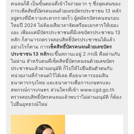
คนจน
ก็ดี เป็น
ขั้นตอน
ที่เข้าใจง่ายมาก ๆ ซึ่งจุดเด่นของ
การ
เช็คสิทธิ์บัตรคนจนด้วยเลขบัตรประชาชน 13 หลัก
อยู่ตรงที่มีความสะดวกรวดเร็ว ผู้สมัคร
บัตรคนจนรอบ
ใหม่
ปี
2024
ไม่ต้องเสียเวลาจัดเตรียมเอกสารให้เยอะ
แยะ เพียงแค่มีบัตรประชาชนที่มี
เลขบัตรประชาชน 13
หลัก
ก็สามารถ
ตรวจสอบสิทธิ์บัตรประชาชน
ได้แล้ว
อย่างไรก็ตาม การ
เช็คสิทธิ์บัตรคนจนด้วยเลขบัตร
ประชาชน 13 หลัก
จะขึ้น
สถานะ
อยู่ 2 กรณี คือผ่านกับ
ไม่ผ่าน สำหรับคนที่
เช็คสิทธิ์บัตรคนจนด้วยเลขบัตร
ประชาชน
แล้วผ่านอนุมัติ ก็ไปให้ไปยืนยันตัวตนกับ
หน่วยงานที่กำหนดไว้ได้เลย คือธนาคารออมสิน
ธนาคารกรุงไทย และธนาคารเพื่อการเกษตรและ
สหกรณ์การเกษตร ส่วนใครที่เข้า
www.cgd.go.th
ตรวจสอบสิทธิ์บัตรคนจน
แล้วพบว่าไม่ผ่านอนุมัติ ก็ต้อง
ไปยื่นอุทธรณ์ใหม่