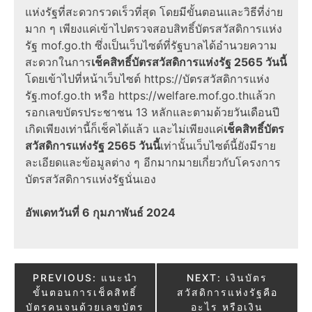
แห่งรัฐ
ที่สะดวกรวดเร็วที่สุด โดยมีขั้นตอนและวิธีที่ง่าย
มาก ๆ เพียงแค่เข้าไป
ตรวจสอบสิทธิ์บัตรสวัสดิการแห่ง
รัฐ mof.go.th
ซึ่งเป็นเว็บไซต์ที่รัฐบาลได้อำนวยความ
สะดวกในการ
เช็คสิทธิ์บัตรสวัสดิการแห่งรัฐ 2565 วันนี้
โดยเข้าไปที่หน้าเว็บไซต์
https://บัตรสวัสดิการแห่ง
รัฐ.mof.go.th หรือ
https://welfare.mof.go.thแล้วก
รอกเลขบัตรประชาชน
13 หลักและตามด้วยวันเดือนปี
เกิดเพียงเท่านี้ก็เช็คได้แล้ว และไม่เพียงแค่
เช็คสิทธิ์บัตร
สวัสดิการแห่งรัฐ 2565 วันนี้
เท่านั้นเว็บไซต์นี้ยังมีราย
ละเอียดและข้อมูลต่าง ๆ อีกมากมายเกี่ยวกับโครงการ
บัตรสวัสดิการแห่งรัฐ
นั่นเอง
อัพเดทวันที่ 6 กุมภาพันธ์ 2024
Post
PREVIOUS:
แนะนำ
NEXT:
เงินบัตร
ขั้นตอนการเช็คสิทธิ์
สวัสดิการแห่งรัฐคือ
navigation
บัตรคนจนด้วยเลขบัตร
อะไร หรือเงิน