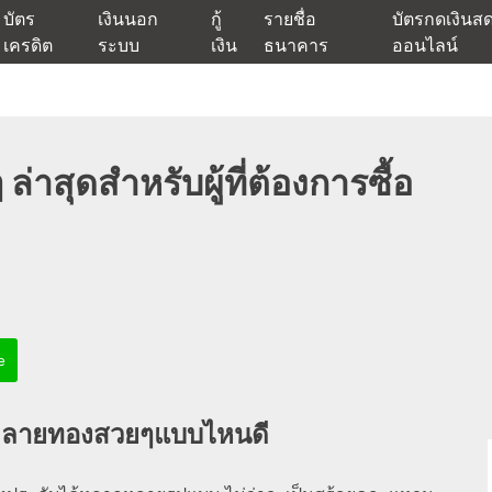
บัตร
เงินนอก
กู้
รายชื่อ
บัตรกดเงินส
เครดิต
ระบบ
เงิน
ธนาคาร
ออนไลน์
นเชื่ออนุมัติง่าย หรือจากบัตรกดเงินสด พร้อมรีไฟแนนซ์วันนี้
แหล่งเงินด่วนรับสินเชื่อพร้อมบ
าสุดสำหรับผู้ที่ต้องการซื้อ
e
ก
ลายทองสวยๆ
แบบไหนดี