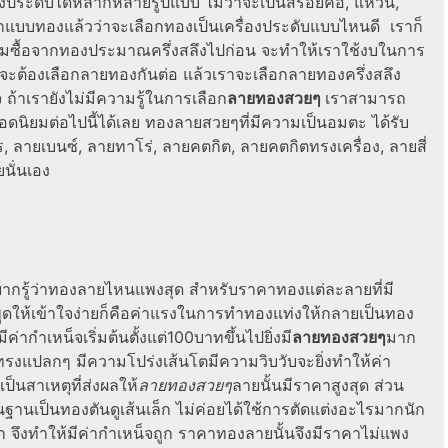
งประดับได้หลากหลายรูปแบบ ไม่ว่าจะเป็นสร้อยคอ, แหวน,
ก
แบบทอง
แล้วว่าจะเลือกทองเป็นเครื่องประดับแบบไหนดี เราก็
ริ่มซื้อจากทองประมาณครึ่งสลึงไปก่อน จะทำให้เราใช้งบในการ
จะต้องเลือก
ลายทอง
กันต่อ แล้วเราจะเลือก
ลายทองครึ่งสลึง
จ ถ้าเรายังไม่มีความรู้ในการเลือก
ลายทองสวยๆ
เราสามารถ
ยอดนิยมต่อไปนี้ได้เลย
ทองลายสวยๆ
ที่มีความเป็นอมตะ ได้รับ
ลายเบนซ์, ลายทาโร่, ลายคตกิต, ลายคตกิตทรงเครื่อง, ลายสี่
นั่นเอง
กรู้ว่า
ทองลายไหนแพงสุด
สำหรับราคาทองแต่ละลายที่มี
พูดให้เข้าใจง่ายก็คือค่าแรงในการทำทองแท่งให้กลายเป็นทอง
ีค่ากำเหน็จเริ่มต้นตั้งแต่100บาทขึ้นไปยิ่งมี
ลายทองสวยๆ
มาก
ทรงแปลกๆ มีความโปร่งเส้นโตมีความวิบวับจะยิ่งทำให้ค่า
เป็นสาเหตุที่ส่งผลให้
ลายทองสวยๆ
ลายนั้นมีราคาสูงสุด ส่วน
พื้นฐานเป็นทองตันดูเส้นเล็ก ไม่ค่อยได้ใช้การตัดแต่งอะไรมากนัก
จึงทำให้มีค่ากำเหน็จถูก
ราคาทอง
ลายนั้นจึงมีราคาไม่แพง