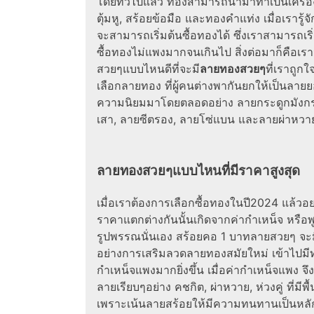
โดยทั่วไปแล้ว ทองสามารถนำมาทำเป็นเครื่อ
ตุ้มหู,
สร้อยข้อมือ
และทองคำแท่ง เมื่อเรารู้จั
จะสามารถเริ่มต้น
ซื้อทอง
ได้ ซึ่งเราสามารถเ
ซื้อทองไม่แพงมากจนเกินไป สิ่งต่อมาก็คือเรา
สวยๆ
แบบไหนดีที่จะมี
ลายทองสวยๆ
ที่เราถูกใ
เลือก
ลายทอง
ที่ผู้คนต่างพากันยกให้เป็นลาย
ความนิยมมาโดยตลอดอย่าง ลายกระดูกมังกร, 
เสา, ลายซีตรอง, ลายโซ่แบน และลายผ่าหวาย
ลายทองสวยๆ
แบบไหนที่มีราคาสูงสุด
เมื่อเราต้องการเลือกซื้อทองในปี
2024
แล้วอยา
ราคาแตกต่างกันนั้นเกิดจากค่ากำเหน็จ หรือ
รูปพรรณนั่นเอง
สร้อยคอ 1 บาทลายสวยๆ
จะม
อย่างการเสริมลวด
ลายทองสมัยใหม่
เข้าไปมี
กำเหน็จแพงมากยิ่งขึ้น เมื่อค่ากำเหน็จแพง จึง
ลายเรียบๆอย่าง คชกิต, ผ่าหวาย, ห่วงคู่ ที่มี
เพราะเน้นลายสร้อยให้มีความทนทานเป็นหลัก 