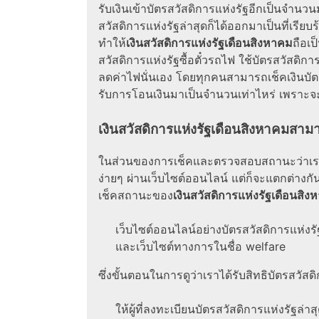
รับเงินเข้าบัตรสวัสดิการแห่งรัฐอีกเป็นจำนว
สวัสดิการแห่งรัฐล่าสุดก็ได้ออกมาเป็นที่เรียบร้อ
ทำให้
เงินสวัสดิการแห่งรัฐเดือนสิงหาคม
ถือเป
สวัสดิการแห่งรัฐซื้อตั๋วรถไฟ ใช้บัตรสวัสดิกา
ลดค่าไฟนั่นเอง โดยทุกคนสามารถเช็คเงินบัตรส
รับการโอนเงินมาเป็นจำนวนเท่าไหร่ เพราะจ
เงินสวัสดิการแห่งรัฐเดือนสิงหาคมส
ในส่วนของการเช็คและตรวจสอบสถานะว่าเรา
ง่ายๆ ผ่านเว็บไซต์ออนไลน์ แต่ก็จะแตกต่างกั
เช็คสถานะของ
เงินสวัสดิการแห่งรัฐเดือนสิง
เว็บไซต์ออนไลน์อย่างบัตรสวัสดิการแห่งรั
และเว็บไซต์ทางการในชื่อ welfare
ซึ่งขั้นตอนในการดูว่าเราได้รับสิทธิบัตรสวัสดิ
ให้ผู้ที่ลงทะเบียนบัตรสวัสดิการแห่งรัฐล่า