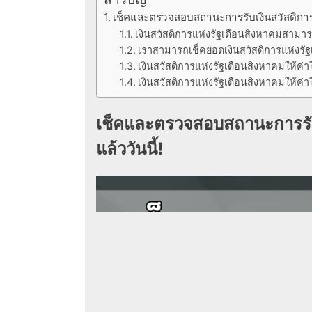
เช็คและตรวจสอบสถานะการรับเงินสวัสดิการแห
เงินสวัสดิการแห่งรัฐเดือนสิงหาคมสาม
เราสามารถเช็คยอดเงินสวัสดิการแห่งรัฐ
เงินสวัสดิการแห่งรัฐเดือนสิงหาคมให้ค่า
เงินสวัสดิการแห่งรัฐเดือนสิงหาคมให้ค่าใ
เช็คและตรวจสอบสถานะการรับเ
แล้ววันนี้!