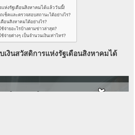
่งรัฐเดือนสิงหาคมได้แล้ววันนี้!
ารถเช็คและตรวจสอบสถานะได้อย่างไร?
เดือนสิงหาคมได้อย่างไร?
ใช้จ่ายอะไรบ้างตามข่าวล่าสุด?
ช้จ่ายต่างๆ เป็นจำนวนเงินเท่าไหร่?
งินสวัสดิการแห่งรัฐเดือนสิงหาคมได้