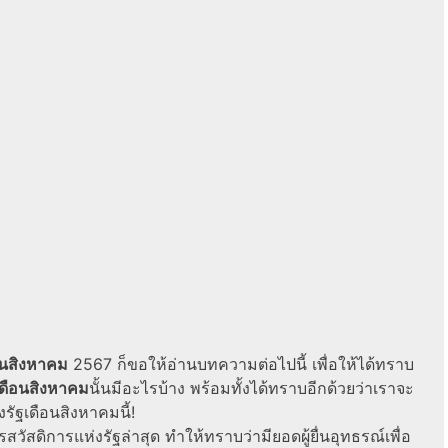
ือนสิงหาคม
2567 ก็ขอให้อ่านบทความต่อไปนี้ เพื่อให้ได้ทราบ
ฐเดือนสิงหาคม
นั้นมีอะไรบ้าง พร้อมทั้งได้ทราบอีกด้วยว่าเราจะ
รัฐเดือนสิงหาคมนี้!
สวัสดิการแห่งรัฐล่าสุด ทำให้ทราบว่ามียอดผู้ยื่นอุทธรณ์เพื่อ