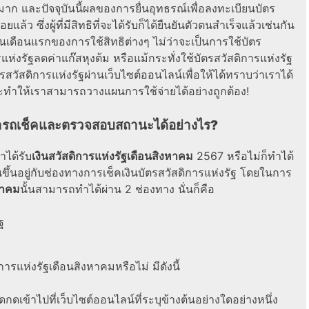
นมาก และปัจจุบันนี้ผลของการยื่นอุทธรณ์เพื่อลงทะเบียนบัตร
ยแล้ว ซึ่งผู้ที่มีสิทธิที่จะได้รับก็ได้ยืนยันตัวตนสำเร็จแล้วเช่นกัน
็นเดือนแรกของการใช้สิทธิต่างๆ ไม่ว่าจะเป็นการใช้บัตร
รแห่งรัฐลดค่าแก๊สหุงต้ม หรือแม้กระทั่งใช้บัตรสวัสดิการแห่งรัฐ
วัสดิการแห่งรัฐผ่านเว็บไซต์ออนไลน์เพื่อให้ได้ทราบว่าเราได้
ะทำให้เราสามารถวางแผนการใช้จ่ายได้อย่างถูกต้อง!
ามารถเช็คและตรวจสอบสถานะได้อย่างไร?
ได้รับ
เงินสวัสดิการแห่งรัฐเดือนสิงหาคม
2567 หรือไม่ก็ทำได้
นขึ้นอยู่กับช่องทางการเช็คเงินบัตรสวัสดิการแห่งรัฐ โดยในการ
หาคม
นั้นสามารถทำได้ผ่าน 2 ช่องทาง นั่นก็คือ
ฐ
การแห่งรัฐเดือนสิงหาคมหรือไม่ มีดังนี้
สุดกดเข้าไปที่เว็บไซต์ออนไลน์ที่ระบุข้างต้นอย่างใดอย่างหนึ่ง