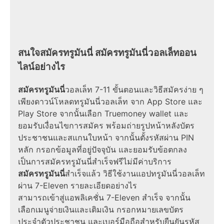
สนใจสมัครทรูมันนี่ สมัครทรูมันนี่วอลเล็ทออน
ไลน์อย่างไร
สมัครทรูมันนี่
วอลเล็ท 7-11 ขั้นตอนและวิธีสมัครง่าย ๆ
เพียงดาวน์โหลดทรูมันนี่วอลเล็ท จาก App Store และ
Play Store จากนั้นเลือก Truemoney wallet และ
ยอมรับเงื่อนไขการสมัคร พร้อมถ่ายรูปหน้าหลังบัตร
ประชาชนและสแกนใบหน้า จากนั้นตั้งรหัสผ่าน PIN
หลัก กรอกข้อมูลที่อยู่ปัจจุบัน และยอมรับข้อตกลง
เป็นการสมัครทรูมันนี่สำเร็จฟรีไม่มีค่าบริการ
สมัครทรูมันนี่
สำเร็จแล้ว วิธีใช้งานแอปทรูมันนี่วอลเล็ท
ผ่าน 7-Eleven รายละเอียดอย่างไร
สามารถเข้าสู่แอพลิเคชั่น 7-Eleven สำเร็จ จากนั้น
เลือกเมนูจ่ายเงินและเติมเงิน กรอกหมายเลขบัตร
ประจำตัวประชาชน และเบอร์มือถือสำหรับยืนยันรหัส