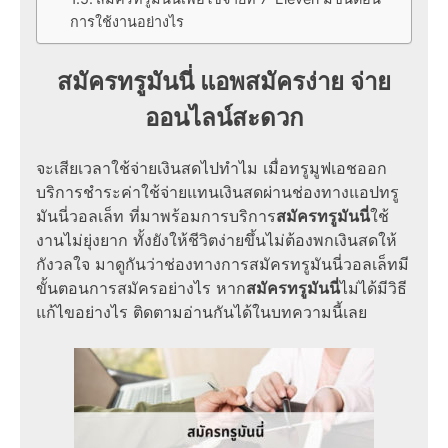
การใช้งานอย่างไร
สมัครทรูมันนี่ แอพสมัครง่าย จ่าย
ออนไลน์สะดวก
จะเสียเวลาใช้จ่ายเงินสดไปทำไม เมื่อทรูมูฟเอชออก
บริการชำระค่าใช้จ่ายแทนเงินสดผ่านช่องทางแอปทรู
มันนี่วอลเล็ท ที่มาพร้อมการบริการ
สมัครทรูมันนี่
ใช้
งานไม่ยุ่งยาก ทั้งยังให้ชีวิตง่ายขึ้นไม่ต้องพกเงินสดให้
กังวลใจ มาดูกันว่าช่องทางการสมัครทรูมันนี่วอลเล็ทมี
ขั้นตอนการสมัครอย่างไร หาก
สมัครทรูมันนี่
ไม่ได้มีวิธี
แก้ไขอย่างไร ติดตามอ่านกันได้ในบทความนี้เลย