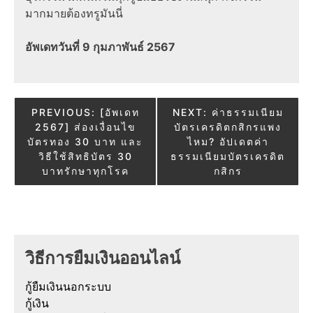
มากมายต้องทรูมันนี่
อัพเดทวันที่ 9 กุมภาพันธ์ 2567
Post
PREVIOUS:
[อัพเดท
NEXT:
ค่าธรรมเนียม
2567] ส่องเงื่อนไข
บัตรเครดิตกสิกรแพง
navigation
บัตรทอง 30 บาท และ
ไหม? อัปเดตค่า
วิธีใช้สิทธิบัตร 30
ธรรมเนียมบัตรเครดิต
บาทรักษาทุกโรค
กสิกร
วิธีการยืมเงินออนไลน์
กู้ยืมเงินนอกระบบ
กู้เงิน