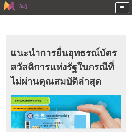
Skip
to
content
ต้องการกู้เงินออนไลน์ได้จริงรับเงินสดด่วนจากสินเชื่ออนุมัติง่าย
สนใจยืมเงินออนไลน์ผ่านแหล่ง
หรือจากบัตรกดเงินสด พร้อมรีไฟแนนซ์วันนี้
เงินด่วนรับสินเชื่อพร้อมบัตรกด
เงินสด และมีรีไฟแนนซ์ด้วย
แนะนำการยื่นอุทธรณ์บัตร
สวัสดิการแห่งรัฐในกรณีที่
ไม่ผ่านคุณสมบัติล่าสุด