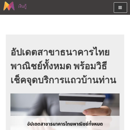
Skip
to
content
ต้องการกู้เงินออนไลน์ได้จริงรับเงินสดด่วนจากสินเชื่ออนุมัติง่าย
สนใจยืมเงินออนไลน์ผ่านแหล่ง
หรือจากบัตรกดเงินสด พร้อมรีไฟแนนซ์วันนี้
เงินด่วนรับสินเชื่อพร้อมบัตรกด
เงินสด และมีรีไฟแนนซ์ด้วย
อัปเดตสาขาธนาคารไทย
พาณิชย์ทั้งหมด พร้อมวิธี
เช็คจุดบริการแถวบ้านท่าน